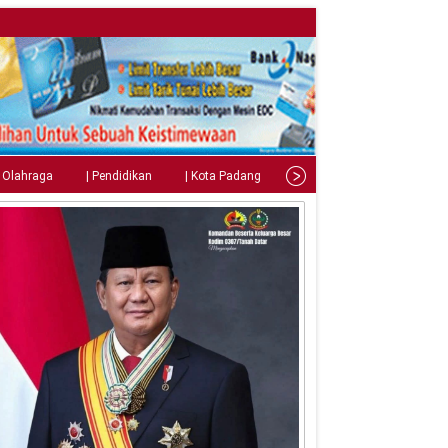
| Olahraga
| Pendidikan
| Kota Padang
| Tips
| Gaya Hidup