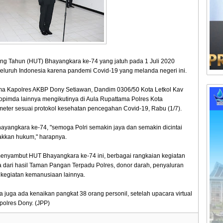
ang Tahun (HUT) Bhayangkara ke-74 yang jatuh pada 1 Juli 2020
 seluruh Indonesia karena pandemi Covid-19 yang melanda negeri ini.
ma Kapolres AKBP Dony Setiawan, Dandim 0306/50 Kota Letkol Kav
kopimda lainnya mengikutinya di Aula Rupattama Polres Kota
eter sesuai protokol kesehatan pencegahan Covid-19, Rabu (1/7).
ngkara ke-74, "semoga Polri semakin jaya dan semakin dicintai
kkan hukum," harapnya.
nyambut HUT Bhayangkara ke-74 ini, berbagai rangkaian kegiatan
 dari hasil Taman Pangan Terpadu Polres, donor darah, penyaluran
 kegiatan kemanusiaan lainnya.
ta juga ada kenaikan pangkat 38 orang personil, setelah upacara virtual
polres Dony. (JPP)