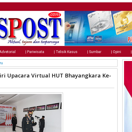
 Advetorial
| Pariwisata
| Telisik Kasus
| Sumbar
| Opini
ru
ri Upacara Virtual HUT Bhayangkara Ke-