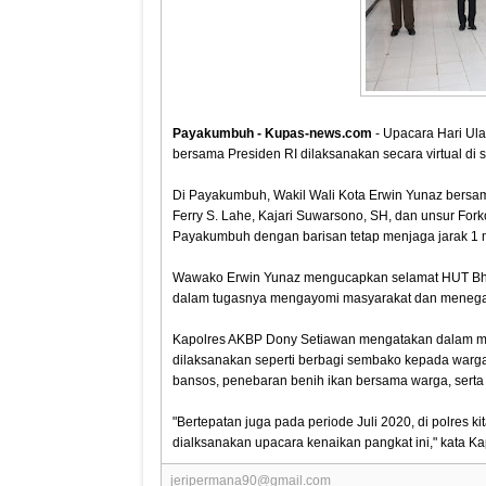
Payakumbuh - Kupas-news.com
- Upacara Hari Ul
bersama Presiden RI dilaksanakan secara virtual di
Di Payakumbuh, Wakil Wali Kota Erwin Yunaz bersa
Ferry S. Lahe, Kajari Suwarsono, SH, dan unsur For
Payakumbuh dengan barisan tetap menjaga jarak 1 m
Wawako Erwin Yunaz mengucapkan selamat HUT Bhaya
dalam tugasnya mengayomi masyarakat dan menega
Kapolres AKBP Dony Setiawan mengatakan dalam me
dilaksanakan seperti berbagi sembako kepada warga
bansos, penebaran benih ikan bersama warga, serta
"Bertepatan juga pada periode Juli 2020, di polres ki
dialksanakan upacara kenaikan pangkat ini," kata Ka
jeripermana90@gmail.com