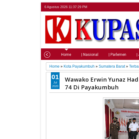
6 Agustus 2026
11:37:30 PM
Home
| Nasional
| Parlemen
|
Home
»
Kota Payakumbuh
»
Sumatera Barat
»
Terba
01
Wawako Erwin Yunaz Hadi
Jul
74 Di Payakumbuh
2020