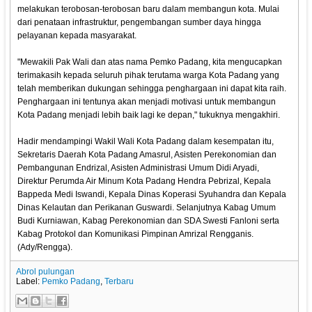
melakukan terobosan-terobosan baru dalam membangun kota. Mulai
dari penataan infrastruktur, pengembangan sumber daya hingga
pelayanan kepada masyarakat.
"Mewakili Pak Wali dan atas nama Pemko Padang, kita mengucapkan
terimakasih kepada seluruh pihak terutama warga Kota Padang yang
telah memberikan dukungan sehingga penghargaan ini dapat kita raih.
Penghargaan ini tentunya akan menjadi motivasi untuk membangun
Kota Padang menjadi lebih baik lagi ke depan," tukuknya mengakhiri.
Hadir mendampingi Wakil Wali Kota Padang dalam kesempatan itu,
Sekretaris Daerah Kota Padang Amasrul, Asisten Perekonomian dan
Pembangunan Endrizal, Asisten Administrasi Umum Didi Aryadi,
Direktur Perumda Air Minum Kota Padang Hendra Pebrizal, Kepala
Bappeda Medi Iswandi, Kepala Dinas Koperasi Syuhandra dan Kepala
Dinas Kelautan dan Perikanan Guswardi. Selanjutnya Kabag Umum
Budi Kurniawan, Kabag Perekonomian dan SDA Swesti Fanloni serta
Kabag Protokol dan Komunikasi Pimpinan Amrizal Rengganis.
(Ady/Rengga).
Abrol pulungan
Label:
Pemko Padang
,
Terbaru