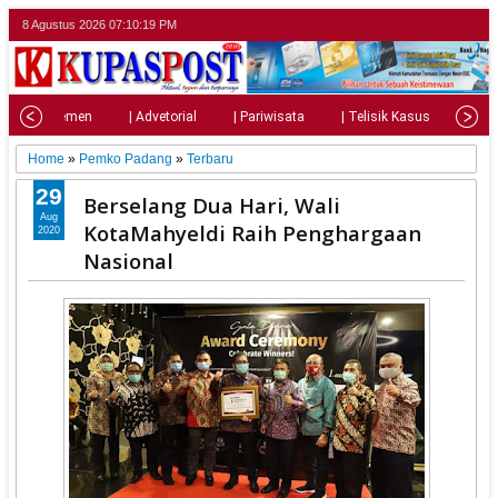
8 Agustus 2026
07:10:20 PM
| Parlemen
| Advetorial
| Pariwisata
| Telisik Kasus
| Su
Home
»
Pemko Padang
»
Terbaru
29
Berselang Dua Hari, Wali
Aug
KotaMahyeldi Raih Penghargaan
2020
Nasional