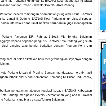
n yang lalu. Tentunya kunjungan ke BAZNAS kota Padang kali ini terasa
ikasaan standar Covid-19 dikantor BAZNAS Kota Padang.
ariaman beserta rombongan disambut langsung oleh Ketua BAZNAS
ke Lantai III Gedung BAZNAS Kota Padang untuk diskusi seputar
alam tata kelola dana umat, bahkan baru-baru ini juga mendapatkan
 Padang Pariaman DR. Rahmat S.Sos.I. MM Tengku Sulaiman
-tingginya kepada segenap pengurus BAZNAS Kota Padang yang telah
studi banding atau belajar berkaitan dengan Program Kerja dan
ang saat ini boleh dikatakan baru mengembangkan sayapnya dengan
laiman.
a Padang terbaik di Propinsi Sumbar, mendapatkan terbaik hasil
aan terbaik nilai A dari Kementrian Kemenag RI Pusat. Jadi, cocok,
rikan pengalaman ataupun regulasi kepada BAZNAS Kabupaten
Kota Padang merupakan BAZNAS percontohan yang ada di Provinsi
ng Pariaman yang biasa disapa Tengku Sulaiman.