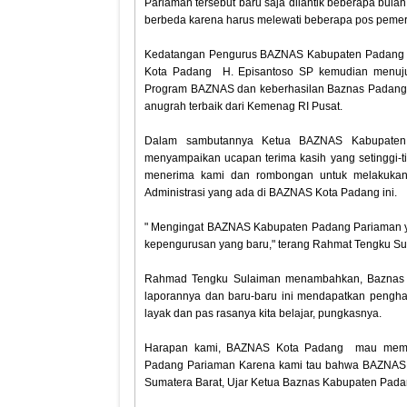
Pariaman tersebut baru saja dilantik beberapa bula
berbeda karena harus melewati beberapa pos pemer
Kedatangan Pengurus BAZNAS Kabupaten Padang P
Kota Padang H. Episantoso SP kemudian menuju 
Program BAZNAS dan keberhasilan Baznas Padang d
anugrah terbaik dari Kemenag RI Pusat.
Dalam sambutannya Ketua BAZNAS Kabupaten
menyampaikan ucapan terima kasih yang setinggi
menerima kami dan rombongan untuk melakukan 
Administrasi yang ada di BAZNAS Kota Padang ini.
" Mengingat BAZNAS Kabupaten Padang Pariaman y
kepengurusan yang baru," terang Rahmat Tengku Su
Rahmad Tengku Sulaiman menambahkan, Baznas Kot
laporannya dan baru-baru ini mendapatkan pengharg
layak dan pas rasanya kita belajar, pungkasnya.
Harapan kami, BAZNAS Kota Padang mau membe
Padang Pariaman Karena kami tau bahwa BAZNAS 
Sumatera Barat, Ujar Ketua Baznas Kabupaten Pada