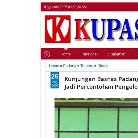
8 Agustus 2026
04:40:31 AM
Home
| Nasional
| Parlemen
|
Home
»
Padang
»
Terbaru
»
Utama
25
Kunjungan Baznas Padang
Aug
Jadi Percontohan Pengelo
2020