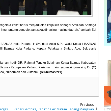
mengelola zakat harus menjadi etos kerja kita sebagai Amil dan Semoga
gi ilmu tentang pengelolaan zakat dimasing-masing daerah," tambah Epi
 BAZNAS Kota Padang, H.Syafriadi Autid S.Pd Wakil Ketua I BAZNAS
 III Baznas Kota Padang, Kepala Pelaksana Sintaro Abe, Sekretaris
riaman hadir DR. Rahmat Tengku Sulaiman Ketua Baznas Kabupaten
Baznas Kabupaten Padang Pariaman lainnya, masing-masing Dr. (C)
asa, Zulherman dan Zulfahmi.
(rel//humas/hr1)
Previous
Satgas
Kabar Gembira, Perumda Air Minum Padang Manjakan