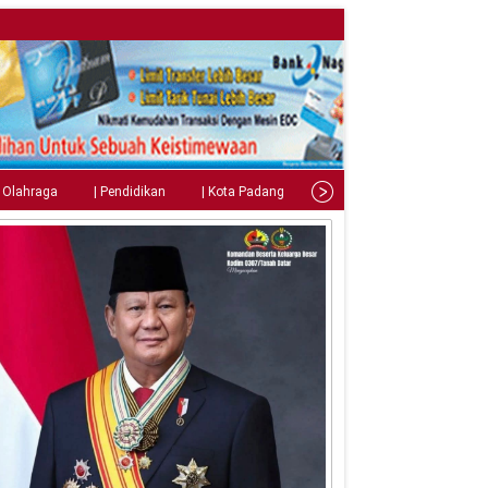
| Olahraga
| Pendidikan
| Kota Padang
| Tips
| Gaya Hidup