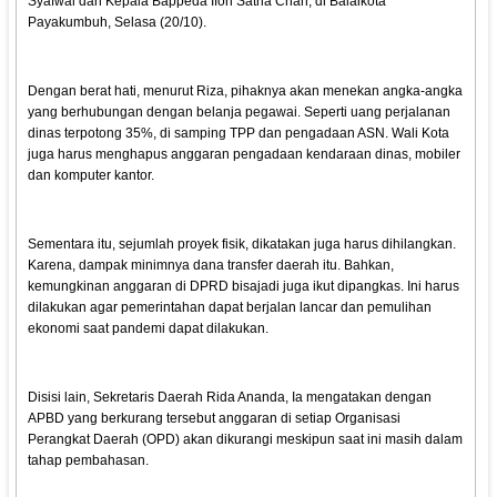
Syafwal dan Kepala Bappeda Ifon Satria Chan, di Balaikota
Payakumbuh, Selasa (20/10).
Dengan berat hati, menurut Riza, pihaknya akan menekan angka-angka
yang berhubungan dengan belanja pegawai. Seperti uang perjalanan
dinas terpotong 35%, di samping TPP dan pengadaan ASN. Wali Kota
juga harus menghapus anggaran pengadaan kendaraan dinas, mobiler
dan komputer kantor.
Sementara itu, sejumlah proyek fisik, dikatakan juga harus dihilangkan.
Karena, dampak minimnya dana transfer daerah itu. Bahkan,
kemungkinan anggaran di DPRD bisajadi juga ikut dipangkas. Ini harus
dilakukan agar pemerintahan dapat berjalan lancar dan pemulihan
ekonomi saat pandemi dapat dilakukan.
Disisi lain, Sekretaris Daerah Rida Ananda, Ia mengatakan dengan
APBD yang berkurang tersebut anggaran di setiap Organisasi
Perangkat Daerah (OPD) akan dikurangi meskipun saat ini masih dalam
tahap pembahasan.