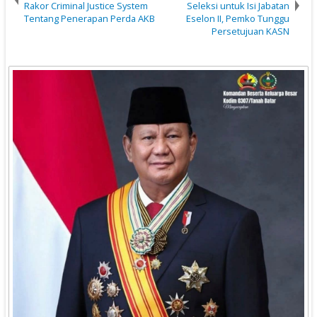
Rakor Criminal Justice System
Seleksi untuk Isi Jabatan
Tentang Penerapan Perda AKB
Eselon II, Pemko Tunggu
Persetujuan KASN