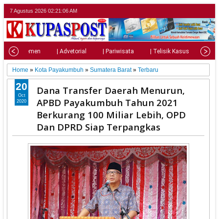
7 Agustus 2026
02:21:07 AM
| Parlemen
| Advetorial
| Pariwisata
| Telisik Kasus
| Su
Home
»
Kota Payakumbuh
»
Sumatera Barat
»
Terbaru
20
Dana Transfer Daerah Menurun,
Oct
APBD Payakumbuh Tahun 2021
2020
Berkurang 100 Miliar Lebih, OPD
Dan DPRD Siap Terpangkas