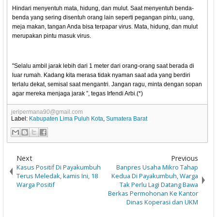
Hindari menyentuh mata, hidung, dan mulut. Saat menyentuh benda-
benda yang sering disentuh orang lain seperti pegangan pintu, uang,
meja makan, tangan Anda bisa terpapar virus. Mata, hidung, dan mulut
merupakan pintu masuk virus.
"Selalu ambil jarak lebih dari 1 meter dari orang-orang saat berada di
luar rumah. Kadang kita merasa tidak nyaman saat ada yang berdiri
terlalu dekat, semisal saat mengantri. Jangan ragu, minta dengan sopan
agar mereka menjaga jarak ”, tegas Irfendi Arbi.(*)
jeripermana90@gmail.com
Label:
Kabupaten Lima Puluh Kota
,
Sumatera Barat
Next
Previous
Kasus Positif Di Payakumbuh
Banpres Usaha Mikro Tahap
Terus Meledak, kamis Ini, 18
Kedua Di Payakumbuh, Warga
Warga Positif
Tak Perlu Lagi Datang Bawa
Berkas Permohonan Ke Kantor
Dinas Koperasi dan UKM