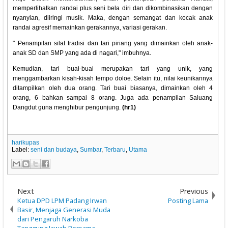
memperlihatkan randai plus seni bela diri dan dikombinasikan dengan
nyanyian, diiringi musik. Maka, dengan semangat dan kocak anak
randai agresif memainkan gerakannya, variasi gerakan.
" Penampilan silat tradisi dan tari piriang yang dimainkan oleh anak-
anak SD dan SMP yang ada di nagari," imbuhnya.
Kemudian, tari buai-buai merupakan tari yang unik, yang
menggambarkan kisah-kisah tempo doloe. Selain itu, nilai keunikannya
ditampilkan oleh dua orang. Tari buai biasanya, dimainkan oleh 4
orang, 6 bahkan sampai 8 orang. Juga ada penampilan Saluang
Dangdut guna menghibur pengunjung.
(hr1)
harikupas
Label:
seni dan budaya
,
Sumbar
,
Terbaru
,
Utama
Next
Previous
Ketua DPD LPM Padang Irwan
Posting Lama
Basir, Menjaga Generasi Muda
dari Pengaruh Narkoba
Tanggung Jawab Bersama