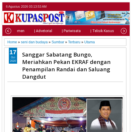
6 Agustus 2026
03:13:55 AM
| Parlemen
| Advetorial
| Pariwisata
| Telisik Kasus
| Su
Home
»
seni dan budaya
»
Sumbar
»
Terbaru
»
Utama
17
Sanggar Sabatang Bungo,
Oct
Meriahkan Pekan EKRAF dengan
2020
Penampilan Randai dan Saluang
Dangdut