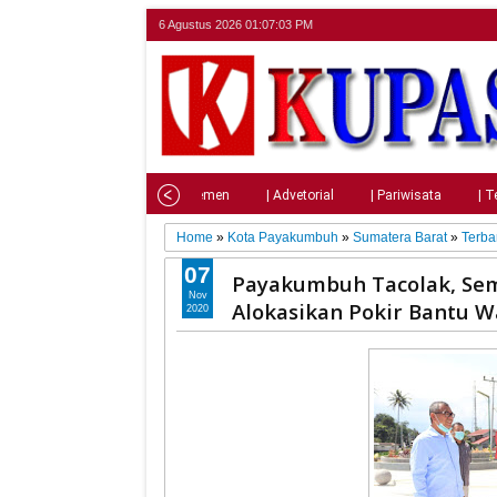
6 Agustus 2026
01:07:04 PM
Home
| Nasional
| Parlemen
| Advetorial
| Pariwisata
| T
Home
»
Kota Payakumbuh
»
Sumatera Barat
»
Terba
07
Payakumbuh Tacolak, Sema
Nov
Alokasikan Pokir Bantu 
2020