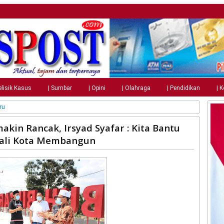
elisik Kasus
| Sumbar
| Opini
| Olahraga
| Pendidikan
| 
ru
kin Rancak, Irsyad Syafar : Kita Bantu
Wali Kota Membangun