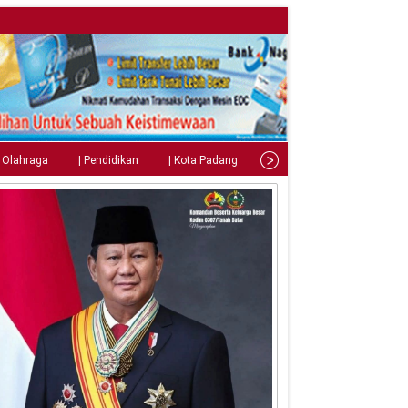
| Olahraga
| Pendidikan
| Kota Padang
| Tips
| Gaya Hidup