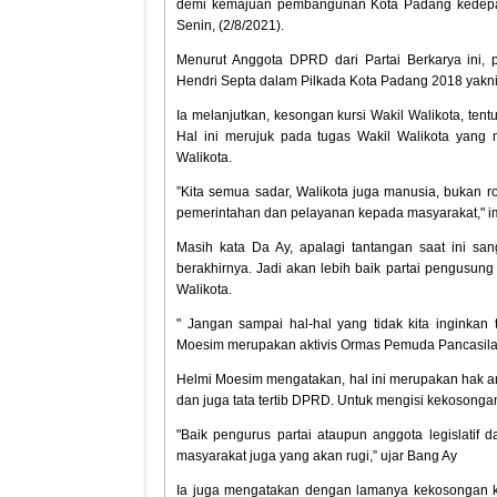
demi kemajuan pembangunan Kota Padang kedepan,
Senin, (2/8/2021).
Menurut Anggota DPRD dari Partai Berkarya ini,
Hendri Septa dalam Pilkada Kota Padang 2018 yakni 
Ia melanjutkan, kesongan kursi Wakil Walikota, t
Hal ini merujuk pada tugas Wakil Walikota yang
Walikota.
”Kita semua sadar, Walikota juga manusia, bukan r
pemerintahan dan pelayanan kepada masyarakat," 
Masih kata Da Ay, apalagi tantangan saat ini san
berakhirnya. Jadi akan lebih baik partai pengusun
Walikota.
" Jangan sampai hal-hal yang tidak kita inginkan 
Moesim merupakan aktivis Ormas Pemuda Pancasila 
Helmi Moesim mengatakan, hal ini merupakan hak a
dan juga tata tertib DPRD. Untuk mengisi kekosongan
"Baik pengurus partai ataupun anggota legislatif 
masyarakat juga yang akan rugi,” ujar Bang Ay
Ia juga mengatakan dengan lamanya kekosongan kurs