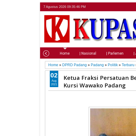
7 Agustus 2026
09:35:47 PM
Home
| Nasional
| Parlemen
|
Home
»
DPRD Padang
»
Padang
»
Politik
»
Terbaru
02
Ketua Fraksi Persatuan B
Aug
Kursi Wawako Padang
2021