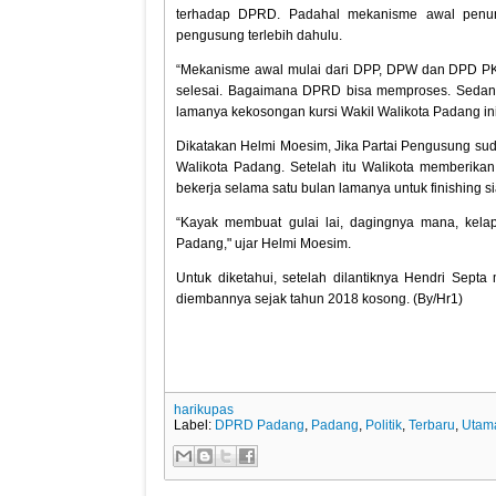
terhadap DPRD. Padahal mekanisme awal penunju
pengusung terlebih dahulu.
“Mekanisme awal mulai dari DPP, DPW dan DPD P
selesai. Bagaimana DPRD bisa memproses. Sedangk
lamanya kekosongan kursi Wakil Walikota Padang ini
Dikatakan Helmi Moesim, Jika Partai Pengusung 
Walikota Padang. Setelah itu Walikota memberik
bekerja selama satu bulan lamanya untuk finishing 
“Kayak membuat gulai lai, dagingnya mana, kel
Padang," ujar Helmi Moesim.
Untuk diketahui, setelah dilantiknya Hendri Septa
diembannya sejak tahun 2018 kosong. (By/Hr1)
harikupas
Label:
DPRD Padang
,
Padang
,
Politik
,
Terbaru
,
Utam