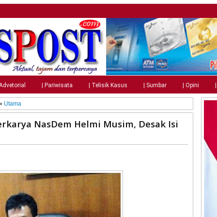
 Advetorial
| Pariwisata
| Telisik Kasus
| Sumbar
| Opini
»
Utama
erkarya NasDem Helmi Musim, Desak Isi