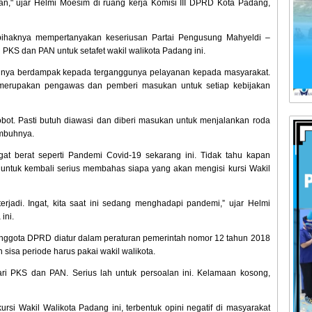
" ujar Helmi Moesim di ruang kerja Komisi III DPRD Kota Padang,
 pihaknya mempertanyakan keseriusan Partai Pengusung Mahyeldi –
PKS dan PAN untuk setafet wakil walikota Padang ini.
entunya berdampak kepada terganggunya pelayanan kepada masyarakat.
 merupakan pengawas dan pemberi masukan untuk setiap kebijakan
obot. Pasti butuh diawasi dan diberi masukan untuk menjalankan roda
imbuhnya.
gat berat seperti Pandemi Covid-19 sekarang ini. Tidak tahu kapan
g untuk kembali serius membahas siapa yang akan mengisi kursi Wakil
terjadi. Ingat, kita saat ini sedang menghadapi pandemi,” ujar Helmi
ini.
nggota DPRD diatur dalam peraturan pemerintah nomor 12 tahun 2018
 sisa periode harus pakai wakil walikota.
dari PKS dan PAN. Serius lah untuk persoalan ini. Kelamaan kosong,
i Wakil Walikota Padang ini, terbentuk opini negatif di masyarakat