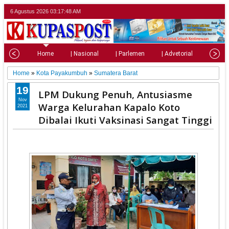
6 Agustus 2026
03:17:50 AM
Home
| Nasional
| Parlemen
| Advetorial
| Pariw
Home
»
Kota Payakumbuh
»
Sumatera Barat
19
LPM Dukung Penuh, Antusiasme
Nov
Warga Kelurahan Kapalo Koto
2021
Dibalai Ikuti Vaksinasi Sangat Tinggi