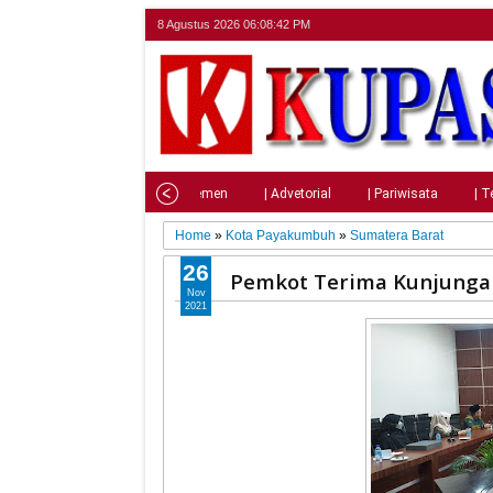
8 Agustus 2026
06:08:43 PM
Home
| Nasional
| Parlemen
| Advetorial
| Pariwisata
| T
Home
»
Kota Payakumbuh
»
Sumatera Barat
26
Pemkot Terima Kunjung
Nov
2021