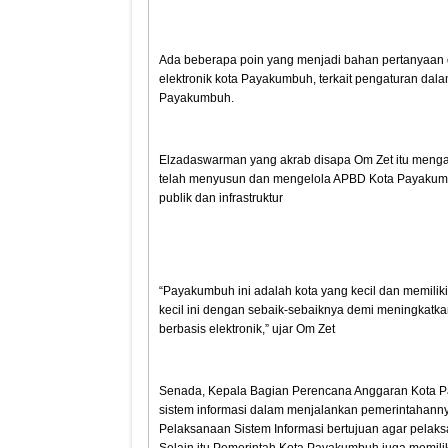
Ada beberapa poin yang menjadi bahan pertanyaan dan
elektronik kota Payakumbuh, terkait pengaturan dal
Payakumbuh.
Elzadaswarman yang akrab disapa Om Zet itu menga
telah menyusun dan mengelola APBD Kota Payakum
publik dan infrastruktur
“Payakumbuh ini adalah kota yang kecil dan memil
kecil ini dengan sebaik-sebaiknya demi meningkatkan
berbasis elektronik,” ujar Om Zet
Senada, Kepala Bagian Perencana Anggaran Kota 
sistem informasi dalam menjalankan pemerintahanny
Pelaksanaan Sistem Informasi bertujuan agar pela
Selain itu Pemerintah Kota Payakumbuh juga memilik