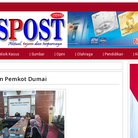
elisik Kasus
| Sumbar
| Opini
| Olahraga
| Pendidikan
| 
an Pemkot Dumai