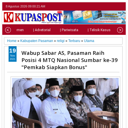
8 Agustus 2026
09:00:23 AM
| Parlemen
| Advetorial
| Pariwisata
| Telisik Kasus
| Su
Home
»
Kabupaten Pasaman
»
religi
»
Terbaru
»
Utama
19
Wabup Sabar AS, Pasaman Raih
Nov
Posisi 4 MTQ Nasional Sumbar ke-39
2021
"Pemkab Siapkan Bonus"