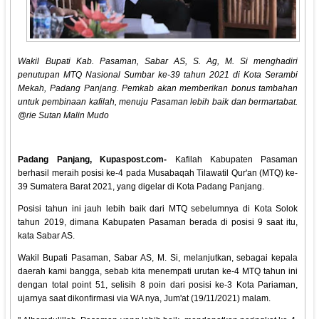
Wakil Bupati Kab. Pasaman, Sabar AS, S. Ag, M. Si menghadiri
penutupan MTQ Nasional Sumbar ke-39 tahun 2021 di Kota Serambi
Mekah, Padang Panjang. Pemkab akan memberikan bonus tambahan
untuk pembinaan kafilah, menuju Pasaman lebih baik dan bermartabat.
@rie Sutan Malin Mudo
Padang Panjang, Kupaspost.com-
Kafilah Kabupaten Pasaman
berhasil meraih posisi ke-4 pada Musabaqah Tilawatil Qur'an (MTQ) ke-
39 Sumatera Barat 2021, yang digelar di Kota Padang Panjang.
Posisi tahun ini jauh lebih baik dari MTQ sebelumnya di Kota Solok
tahun 2019, dimana Kabupaten Pasaman berada di posisi 9 saat itu,
kata Sabar AS.
Wakil Bupati Pasaman, Sabar AS, M. Si, melanjutkan, sebagai kepala
daerah kami bangga, sebab kita menempati urutan ke-4 MTQ tahun ini
dengan total point 51, selisih 8 poin dari posisi ke-3 Kota Pariaman,
ujarnya saat dikonfirmasi via WA nya, Jum'at (19/11/2021) malam.