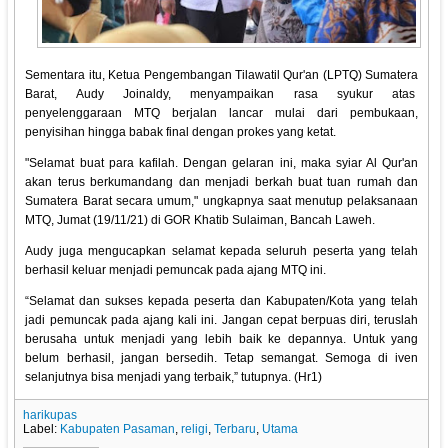
Sementara itu, Ketua Pengembangan Tilawatil Qur'an (LPTQ) Sumatera
Barat, Audy Joinaldy, menyampaikan rasa syukur atas
penyelenggaraan MTQ berjalan lancar mulai dari pembukaan,
penyisihan hingga babak final dengan prokes yang ketat.
"Selamat buat para kafilah. Dengan gelaran ini, maka syiar Al Qur'an
akan terus berkumandang dan menjadi berkah buat tuan rumah dan
Sumatera Barat secara umum," ungkapnya saat menutup pelaksanaan
MTQ, Jumat (19/11/21) di GOR Khatib Sulaiman, Bancah Laweh.
Audy juga mengucapkan selamat kepada seluruh peserta yang telah
berhasil keluar menjadi pemuncak pada ajang MTQ ini.
“Selamat dan sukses kepada peserta dan Kabupaten/Kota yang telah
jadi pemuncak pada ajang kali ini. Jangan cepat berpuas diri, teruslah
berusaha untuk menjadi yang lebih baik ke depannya. Untuk yang
belum berhasil, jangan bersedih. Tetap semangat. Semoga di iven
selanjutnya bisa menjadi yang terbaik,” tutupnya. (Hr1)
harikupas
Label:
Kabupaten Pasaman
,
religi
,
Terbaru
,
Utama