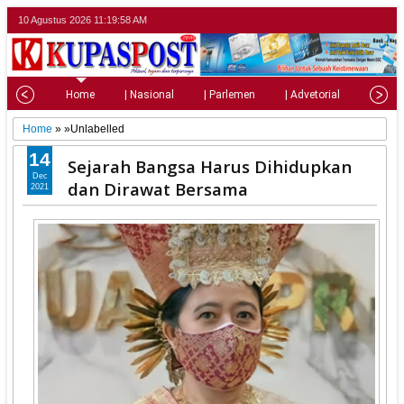
10 Agustus 2026
11:19:59 AM
Home
| Nasional
| Parlemen
| Advetorial
| Pariw
Home
» »Unlabelled
14
Sejarah Bangsa Harus Dihidupkan
Dec
dan Dirawat Bersama
2021