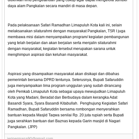
diberikan ilmu pengetahuan yang cukup agar dapat mengelola sumber
daya alam Pangkalan secara mandiri di masa depan.
Pada pelaksanaan Safari Ramadhan Limapuluh Kota kali ini, selain
melaksanakan silaturahmi dengan masyarakat Pangkalan, TSR I juga
membawa misi dalam menyampaikan program/ kegiatan pembangunan
yang telah berjalan dan akan berjalan serta menjalin silaturahmi
dengan masyarakat, kegiatan tersebut merupakan sarana untuk
menghimpun aspirasi dan keluhan masyarakat.
Aspirasi yang disampaikan masyarakat akan disikapi dan dibahas
pemerintah bersama DPRD tentunya. Seterusnya, Bupati Safaruddin
juga menyampaikan lima program unggulan yang sudah dirancang
oleh Pemkab Limapuluh Kota sebagai upaya mewujudkan Limapuluh
Kota yang Madani, Beradat dan Berbudaya dalam kerangka Adat
Basandi Syara, Syara Basandi Kitabullah. Penghujung Kegiatan Safari
Ramadhan, Bupati Safaruddin bersama rombongan menyerahkan
bantuan kepada Masjid Taqwa senilai Rp. 20 juta rupiah serta Bupati
juga serahkan bantuan dari Baznas kepada Garin masjid di Nagari
Pangkalan. (JPP)
jeripermana90@gmail.com