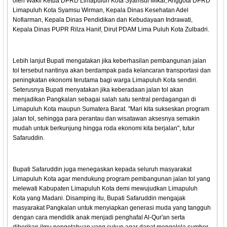
oleh Wakil Ketua DPRD Limapuluh Kota Syamsul Mikar, Anggota DPRD
Limapuluh Kota Syamsu Wirman, Kepala Dinas Kesehatan Adel
Nofiarman, Kepala Dinas Pendidikan dan Kebudayaan Indrawati,
Kepala Dinas PUPR Rilza Hanif, Dirut PDAM Lima Puluh Kota Zulbadri.
Lebih lanjut Bupati mengatakan jika keberhasilan pembangunan jalan
tol tersebut nantinya akan berdampak pada kelancaran transportasi dan
peningkatan ekonomi terutama bagi warga Limapuluh Kota sendiri.
Seterusnya Bupati menyatakan jika keberadaan jalan tol akan
menjadikan Pangkalan sebagai salah satu sentral perdagangan di
Limapuluh Kota maupun Sumatera Barat. "Mari kita sukseskan program
jalan tol, sehingga para perantau dan wisatawan aksesnya semakin
mudah untuk berkunjung hingga roda ekonomi kita berjalan", tutur
Safaruddin.
Bupati Safaruddin juga menegaskan kepada seluruh masyarakat
Limapuluh Kota agar mendukung program pembangunan jalan tol yang
melewati Kabupaten Limapuluh Kota demi mewujudkan Limapuluh
Kota yang Madani. Disamping itu, Bupati Safaruddin mengajak
masyarakat Pangkalan untuk menyiapkan generasi muda yang tangguh
dengan cara mendidik anak menjadi penghafal Al-Qur'an serta