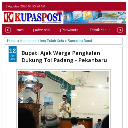
7 Agustus 2026
06:53:27 AM
| Parlemen
| Advetorial
| Pariwisata
| Telisik Kasus
| Su
Home
»
Kabupaten Lima Puluh Kota
»
Sumatera Barat
12
Bupati Ajak Warga Pangkalan
Apr
Dukung Tol Padang - Pekanbaru
2022