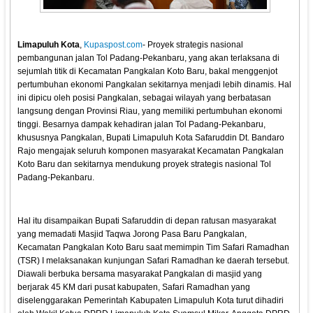
Limapuluh Kota
,
Kupaspost.com
- Proyek strategis nasional
pembangunan jalan Tol Padang-Pekanbaru, yang akan terlaksana di
sejumlah titik di Kecamatan Pangkalan Koto Baru, bakal menggenjot
pertumbuhan ekonomi Pangkalan sekitarnya menjadi lebih dinamis. Hal
ini dipicu oleh posisi Pangkalan, sebagai wilayah yang berbatasan
langsung dengan Provinsi Riau, yang memiliki pertumbuhan ekonomi
tinggi. Besarnya dampak kehadiran jalan Tol Padang-Pekanbaru,
khususnya Pangkalan, Bupati Limapuluh Kota Safaruddin Dt. Bandaro
Rajo mengajak seluruh komponen masyarakat Kecamatan Pangkalan
Koto Baru dan sekitarnya mendukung proyek strategis nasional Tol
Padang-Pekanbaru.
Hal itu disampaikan Bupati Safaruddin di depan ratusan masyarakat
yang memadati Masjid Taqwa Jorong Pasa Baru Pangkalan,
Kecamatan Pangkalan Koto Baru saat memimpin Tim Safari Ramadhan
(TSR) I melaksanakan kunjungan Safari Ramadhan ke daerah tersebut.
Diawali berbuka bersama masyarakat Pangkalan di masjid yang
berjarak 45 KM dari pusat kabupaten, Safari Ramadhan yang
diselenggarakan Pemerintah Kabupaten Limapuluh Kota turut dihadiri