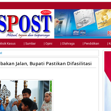
elisik Kasus
| Sumbar
| Opini
| Olahraga
| Pendidikan
| 
at
kan Jalan, Bupati Pastikan Difasilitasi