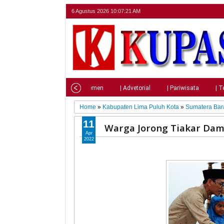
6 Agustus 2026
10:07:22 AM
Home
| Nasional
| Parlemen
| Advetorial
| Pariwisata
| T
Home
»
Kabupaten Lima Puluh Kota
»
Sumatera Bar
11
Warga Jorong Tiakar Damba
Apr
2022