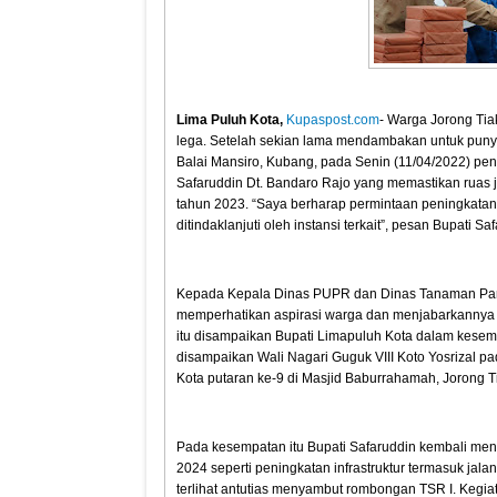
Lima Puluh Kota,
Kupaspost.com
- Warga Jorong Tia
lega. Setelah sekian lama mendambakan untuk punya
Balai Mansiro, Kubang, pada Senin (11/04/2022) pen
Safaruddin Dt. Bandaro Rajo yang memastikan ruas j
tahun 2023. “Saya berharap permintaan peningkatan
ditindaklanjuti oleh instansi terkait”, pesan Bupati S
Kepada Kepala Dinas PUPR dan Dinas Tanaman Pang
memperhatikan aspirasi warga dan menjabarkannya 
itu disampaikan Bupati Limapuluh Kota dalam kesem
disampaikan Wali Nagari Guguk VIII Koto Yosrizal 
Kota putaran ke-9 di Masjid Baburrahamah, Jorong T
Pada kesempatan itu Bupati Safaruddin kembali men
2024 seperti peningkatan infrastruktur termasuk jala
terlihat antutias menyambut rombongan TSR I. Kegi