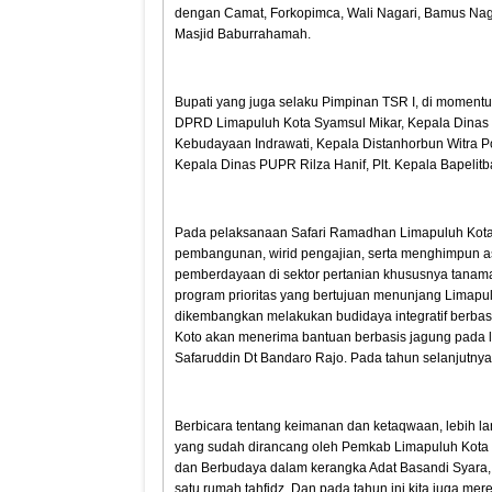
dengan Camat, Forkopimca, Wali Nagari, Bamus Naga
Masjid Baburrahamah.
Bupati yang juga selaku Pimpinan TSR I, di moment
DPRD Limapuluh Kota Syamsul Mikar, Kepala Dinas 
Kebudayaan Indrawati, Kepala Distanhorbun Witra P
Kepala Dinas PUPR Rilza Hanif, Plt. Kepala Bapelit
Pada pelaksanaan Safari Ramadhan Limapuluh Kota 
pembangunan, wirid pengajian, serta menghimpun a
pemberdayaan di sektor pertanian khususnya tanama
program prioritas yang bertujuan menunjang Limapulu
dikembangkan melakukan budidaya integratif berbasis
Koto akan menerima bantuan berbasis jagung pada lah
Safaruddin Dt Bandaro Rajo. Pada tahun selanjutnya
Berbicara tentang keimanan dan ketaqwaan, lebih la
yang sudah dirancang oleh Pemkab Limapuluh Kota
dan Berbudaya dalam kerangka Adat Basandi Syara, Sy
satu rumah tahfidz. Dan pada tahun ini kita juga mer