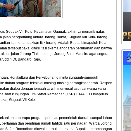
kar, Guguak VIII Koto, Kecamatan Guguak, akhirnya menarik nafas
 jalan penghubung antara Jorong Tiakar, Guguak VIII Koto-Jorong
antian itu menampakkan titik terang. Adalah Bupati Limapuluh Kota
alan tersebut bakal difasilitasi skema anggaran perubahan dan bahwa
 akses jalan Jorong Tiaka menuju Jorong Balai Mansiro agar segera
afaruddin Dt. Bandaro Rajo.
an, Hortikultura dan Perkebunan diminta sungguh-sungguh
ke dalam program teknis di masing-masing perangkat daerah. Respon
patan dialog dengan jemaah tarwih menyusul aspirasi warga yang
pada saat kunjungan Tim Safari Ramadhan (TSR) I 1443 H Limapuluh
iakar, Guguak VII Koto.
ekankan beberapa program prioritas pemerintah daerah sampai tahun
n, pertanian dan pendirian rumah tahfidz satu per nagari. Warga Jorong
atan Safari Ramadhan diawali berbuka bersama Bupati dan rombongan