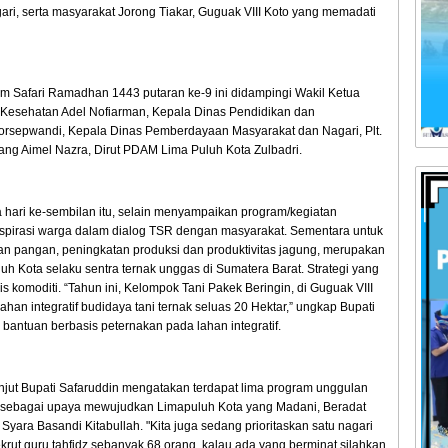
ri, serta masyarakat Jorong Tiakar, Guguak VIII Koto yang memadati
um Safari Ramadhan 1443 putaran ke-9 ini didampingi Wakil Ketua
Kesehatan Adel Nofiarman, Kepala Dinas Pendidikan dan
orsepwandi, Kepala Dinas Pemberdayaan Masyarakat dan Nagari, Plt.
bang Aimel Nazra, Dirut PDAM Lima Puluh Kota Zulbadri.
hari ke-sembilan itu, selain menyampaikan program/kegiatan
spirasi warga dalam dialog TSR dengan masyarakat. Sementara untuk
n pangan, peningkatan produksi dan produktivitas jagung, merupakan
h Kota selaku sentra ternak unggas di Sumatera Barat. Strategi yang
 komoditi. “Tahun ini, Kelompok Tani Pakek Beringin, di Guguak VIII
an integratif budidaya tani ternak seluas 20 Hektar,” ungkap Bupati
 bantuan berbasis peternakan pada lahan integratif.
njut Bupati Safaruddin mengatakan terdapat lima program unggulan
 sebagai upaya mewujudkan Limapuluh Kota yang Madani, Beradat
ara Basandi Kitabullah. "Kita juga sedang prioritaskan satu nagari
ekrut guru tahfidz sebanyak 68 orang, kalau ada yang berminat silahkan