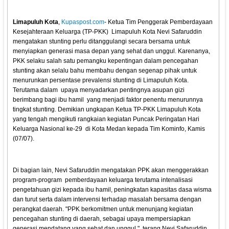
Limapuluh Kota
,
Kupaspost.com
- Ketua Tim Penggerak Pemberdayaan
Kesejahteraan Keluarga (TP-PKK) Limapuluh Kota Nevi Safaruddin
mengatakan stunting perlu ditanggulangi secara bersama untuk
menyiapkan generasi masa depan yang sehat dan unggul. Karenanya,
PKK selaku salah satu pemangku kepentingan dalam pencegahan
stunting akan selalu bahu membahu dengan segenap pihak untuk
menurunkan persentase prevalensi stunting di Limapuluh Kota.
Terutama dalam upaya menyadarkan pentingnya asupan gizi
berimbang bagi ibu hamil yang menjadi faktor penentu menurunnya
tingkat stunting. Demikian ungkapan Ketua TP-PKK Limapuluh Kota
yang tengah mengikuti rangkaian kegiatan Puncak Peringatan Hari
Keluarga Nasional ke-29 di Kota Medan kepada Tim Kominfo, Kamis
(07/07).
Di bagian lain, Nevi Safaruddin mengatakan PPK akan menggerakkan
program-program pemberdayaan keluarga terutama intenalisasi
pengetahuan gizi kepada ibu hamil, peningkatan kapasitas dasa wisma
dan turut serta dalam intervensi terhadap masalah bersama dengan
perangkat daerah. "PPK berkomitmen untuk menunjang kegiatan
pencegahan stunting di daerah, sebagai upaya mempersiapkan
generasi mendatang yang sehat dan unggul," terang Nevi Safaruddin.