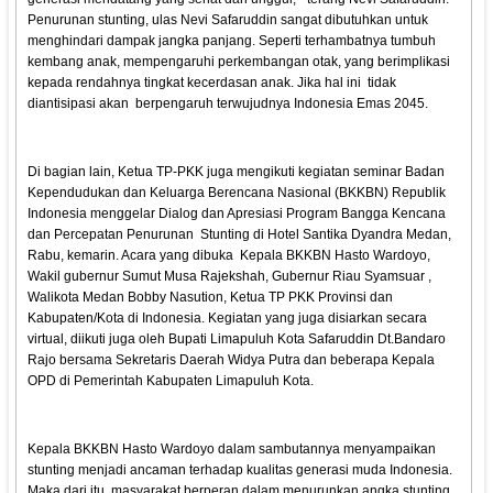
Penurunan stunting, ulas Nevi Safaruddin sangat dibutuhkan untuk
menghindari dampak jangka panjang. Seperti terhambatnya tumbuh
kembang anak, mempengaruhi perkembangan otak, yang berimplikasi
kepada rendahnya tingkat kecerdasan anak. Jika hal ini tidak
diantisipasi akan berpengaruh terwujudnya Indonesia Emas 2045.
Di bagian lain, Ketua TP-PKK juga mengikuti kegiatan seminar Badan
Kependudukan dan Keluarga Berencana Nasional (BKKBN) Republik
Indonesia menggelar Dialog dan Apresiasi Program Bangga Kencana
dan Percepatan Penurunan Stunting di Hotel Santika Dyandra Medan,
Rabu, kemarin. Acara yang dibuka Kepala BKKBN Hasto Wardoyo,
Wakil gubernur Sumut Musa Rajekshah, Gubernur Riau Syamsuar ,
Walikota Medan Bobby Nasution, Ketua TP PKK Provinsi dan
Kabupaten/Kota di Indonesia. Kegiatan yang juga disiarkan secara
virtual, diikuti juga oleh Bupati Limapuluh Kota Safaruddin Dt.Bandaro
Rajo bersama Sekretaris Daerah Widya Putra dan beberapa Kepala
OPD di Pemerintah Kabupaten Limapuluh Kota.
Kepala BKKBN Hasto Wardoyo dalam sambutannya menyampaikan
stunting menjadi ancaman terhadap kualitas generasi muda Indonesia.
Maka dari itu, masyarakat berperan dalam menurunkan angka stunting