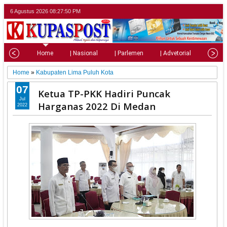
6 Agustus 2026
08:27:52 PM
Home
| Nasional
| Parlemen
| Advetorial
| Pariw
Home
»
Kabupaten Lima Puluh Kota
07
Ketua TP-PKK Hadiri Puncak
Jul
Harganas 2022 Di Medan
2022