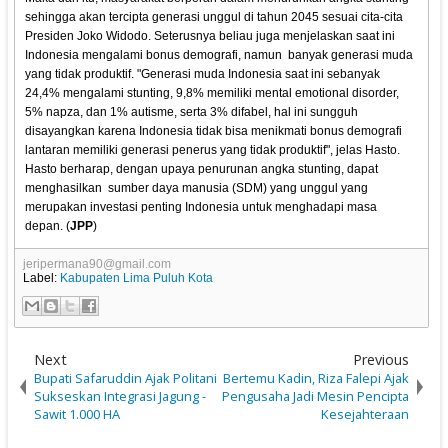
sehingga akan tercipta generasi unggul di tahun 2045 sesuai cita-cita
Presiden Joko Widodo. Seterusnya beliau juga menjelaskan saat ini
Indonesia mengalami bonus demografi, namun banyak generasi muda
yang tidak produktif. "Generasi muda Indonesia saat ini sebanyak
24,4% mengalami stunting, 9,8% memiliki mental emotional disorder,
5% napza, dan 1% autisme, serta 3% difabel, hal ini sungguh
disayangkan karena Indonesia tidak bisa menikmati bonus demografi
lantaran memiliki generasi penerus yang tidak produktif", jelas Hasto.
Hasto berharap, dengan upaya penurunan angka stunting, dapat
menghasilkan sumber daya manusia (SDM) yang unggul yang
merupakan investasi penting Indonesia untuk menghadapi masa
depan. (
JPP
)
jeripermana90@gmail.com
Label:
Kabupaten Lima Puluh Kota
Next
Previous
Bupati Safaruddin Ajak Politani
Bertemu Kadin, Riza Falepi Ajak
Sukseskan Integrasi Jagung -
Pengusaha Jadi Mesin Pencipta
Sawit 1.000 HA
Kesejahteraan