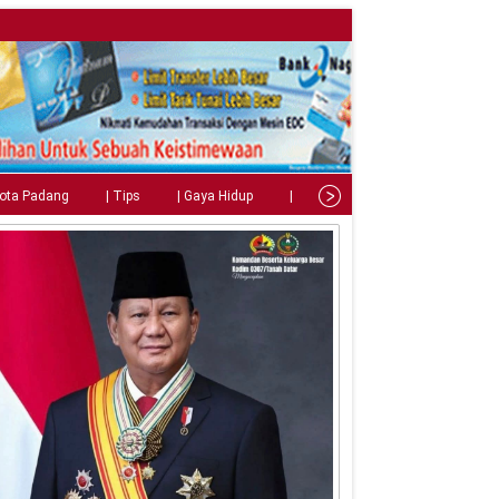
Kota Padang
| Tips
| Gaya Hidup
| Teknologi
| Kuliner
| C