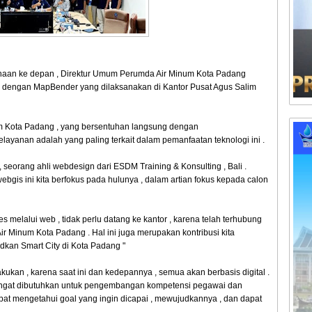
haan ke depan , Direktur Umum Perumda Air Minum Kota Padang
 dengan MapBender yang dilaksanakan di Kantor Pusat Agus Salim
um Kota Padang , yang bersentuhan langsung dengan
elayanan adalah yang paling terkait dalam pemanfaatan teknologi ini .
eorang ahli webdesign dari ESDM Training & Konsulting , Bali .
is ini kita berfokus pada hulunya , dalam artian fokus kepada calon
melalui web , tidak perlu datang ke kantor , karena telah terhubung
ir Minum Kota Padang . Hal ini juga merupakan kontribusi kita
an Smart City di Kota Padang "
kan , karena saat ini dan kedepannya , semua akan berbasis digital .
sangat dibutuhkan untuk pengembangan kompetensi pegawai dan
pat mengetahui goal yang ingin dicapai , mewujudkannya , dan dapat