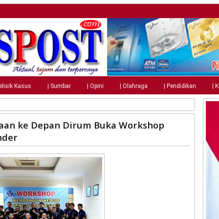
elisik Kasus
| Sumbar
| Opini
| Olahraga
| Pendidikan
| 
haan ke Depan Dirum Buka Workshop
nder