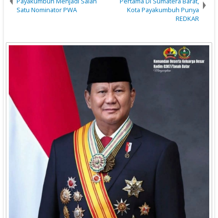
Payakumbuh Menjadi Salah
Pertama Di Sumatera Barat,
Satu Nominator PWA
Kota Payakumbuh Punya
REDKAR