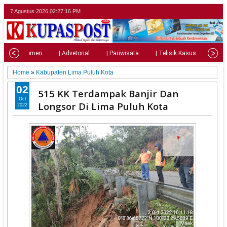
7 Agustus 2026
02:27:18 PM
| Parlemen
| Advetorial
| Pariwisata
| Telisik Kasus
| Su
Home
»
Kabupaten Lima Puluh Kota
02
515 KK Terdampak Banjir Dan
Oct
Longsor Di Lima Puluh Kota
2022