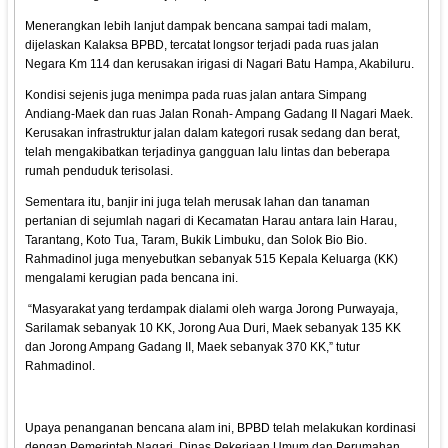
Menerangkan lebih lanjut dampak bencana sampai tadi malam,
dijelaskan Kalaksa BPBD, tercatat longsor terjadi pada ruas jalan
Negara Km 114 dan kerusakan irigasi di Nagari Batu Hampa, Akabiluru.
Kondisi sejenis juga menimpa pada ruas jalan antara Simpang
Andiang-Maek dan ruas Jalan Ronah- Ampang Gadang II Nagari Maek.
Kerusakan infrastruktur jalan dalam kategori rusak sedang dan berat,
telah mengakibatkan terjadinya gangguan lalu lintas dan beberapa
rumah penduduk terisolasi.
Sementara itu, banjir ini juga telah merusak lahan dan tanaman
pertanian di sejumlah nagari di Kecamatan Harau antara lain Harau,
Tarantang, Koto Tua, Taram, Bukik Limbuku, dan Solok Bio Bio.
Rahmadinol juga menyebutkan sebanyak 515 Kepala Keluarga (KK)
mengalami kerugian pada bencana ini.
“Masyarakat yang terdampak dialami oleh warga Jorong Purwayaja,
Sarilamak sebanyak 10 KK, Jorong Aua Duri, Maek sebanyak 135 KK
dan Jorong Ampang Gadang II, Maek sebanyak 370 KK,” tutur
Rahmadinol.
Upaya penanganan bencana alam ini, BPBD telah melakukan kordinasi
dengan Pemerintah Nagari, Dinas Pekerjaan Umum dan Perumahan