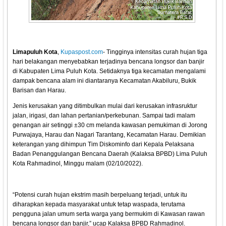
Limapuluh Kota
,
Kupaspost.com
- Tingginya intensitas curah hujan tiga
hari belakangan menyebabkan terjadinya bencana longsor dan banjir
di Kabupaten Lima Puluh Kota. Setidaknya tiga kecamatan mengalami
dampak bencana alam ini diantaranya Kecamatan Akabiluru, Bukik
Barisan dan Harau.
Jenis kerusakan yang ditimbulkan mulai dari kerusakan infrasruktur
jalan, irigasi, dan lahan pertanian/perkebunan. Sampai tadi malam
genangan air setinggi ±30 cm melanda kawasan pemukiman di Jorong
Purwajaya, Harau dan Nagari Tarantang, Kecamatan Harau. Demikian
keterangan yang dihimpun Tim Diskominfo dari Kepala Pelaksana
Badan Penanggulangan Bencana Daerah (Kalaksa BPBD) Lima Puluh
Kota Rahmadinol, Minggu malam (02/10/2022).
“Potensi curah hujan ekstrim masih berpeluang terjadi, untuk itu
diharapkan kepada masyarakat untuk tetap waspada, terutama
pengguna jalan umum serta warga yang bermukim di Kawasan rawan
bencana longsor dan banjir,” ucap Kalaksa BPBD Rahmadinol.