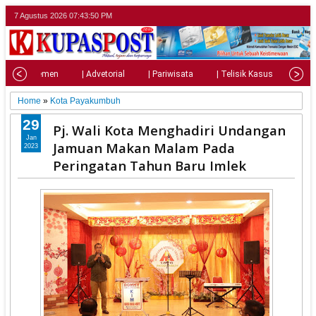
7 Agustus 2026
07:43:52 PM
| Parlemen
| Advetorial
| Pariwisata
| Telisik Kasus
| Su
Home
»
Kota Payakumbuh
29
Pj. Wali Kota Menghadiri Undangan
Jan
Jamuan Makan Malam Pada
2023
Peringatan Tahun Baru Imlek