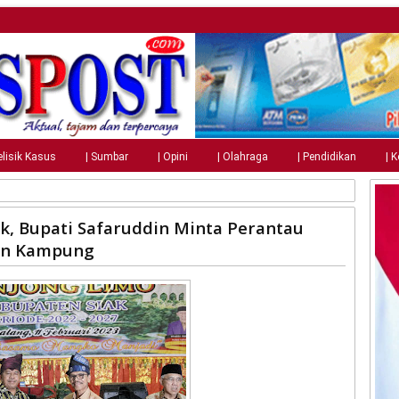
elisik Kasus
| Sumbar
| Opini
| Olahraga
| Pendidikan
| 
ik, Bupati Safaruddin Minta Perantau
un Kampung