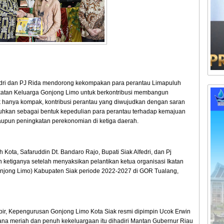
lfedri dan PJ Rida mendorong kekompakan para perantau Limapuluh
katan Keluarga Gonjong Limo untuk berkontribusi membangun
 hanya kompak, kontribusi perantau yang diwujudkan dengan saran
uhkan sebagai bentuk kepedulian para perantau terhadap kemajuan
upun peningkatan perekonomian di ketiga daerah.
ota, Safaruddin Dt. Bandaro Rajo, Bupati Siak Alfedri, dan Pj
etiganya setelah menyaksikan pelantikan ketua organisasi Ikatan
njong Limo) Kabupaten Siak periode 2022-2027 di GOR Tualang,
bir, Kepengurusan Gonjong Limo Kota Siak resmi dipimpin Ucok Erwin
na meriah dan penuh kekeluargaan itu dihadiri Mantan Gubernur Riau