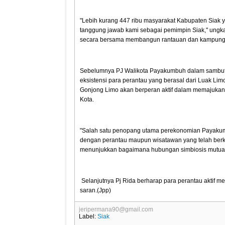
"Lebih kurang 447 ribu masyarakat Kabupaten Siak y
tanggung jawab kami sebagai pemimpin Siak," ungkap
secara bersama membangun rantauan dan kampun
Sebelumnya PJ Walikota Payakumbuh dalam sambu
eksistensi para perantau yang berasal dari Luak Li
Gonjong Limo akan berperan aktif dalam memajuk
Kota.
"Salah satu penopang utama perekonomian Payakumb
dengan perantau maupun wisatawan yang telah berkun
menunjukkan bagaimana hubungan simbiosis mutualism
Selanjutnya Pj Rida berharap para perantau aktif
saran.(Jpp)
jeripermana90@gmail.com
Label:
Siak