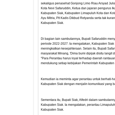
sekaligus penasehat Gonjong Limo Riau Arsyad Juli
Kota Nevi Safaruddin, Ketua dan jajaran pengurus I
Kabupaten Siak, Kabupaten Limapuluh Kota dan Ko
Ayu Mitria, Plt Kadis Dikbud Retyanda serta tak ku
Kabupaten Siak.
Di bagian lain sambutannya, Bupati Safaruddin men
periode 2022-2027. Ia mengatakan, Kabupaten Siak 
meningkatkan kesejahteraan. Selain itu, Bupati Safa
masyarakat Minang, 'Dima bumi dipijak disitu langit 
"Para Perantau harus loyal terhadap daerah rantauan
mendukung setiap kebijakan Pemerintah Kabupaten S
Kemudian ia meminta agar perantau untuk berhati-ha
Kabupaten Siak dengan menjalin komunikasi yang 
Sementara itu, Bupati Siak, Alfedri dalam sambut
Kabupaten Siak. Ia mengatakan, perantau Limapuluh 
Kabupaten Siak.