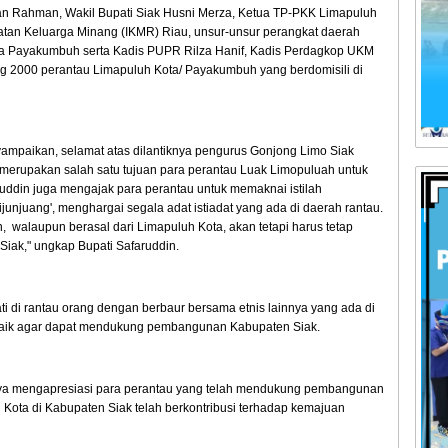
an Rahman, Wakil Bupati Siak Husni Merza, Ketua TP-PKK Limapuluh
katan Keluarga Minang (IKMR) Riau, unsur-unsur perangkat daerah
ta Payakumbuh serta Kadis PUPR Rilza Hanif, Kadis Perdagkop UKM
rang 2000 perantau Limapuluh Kota/ Payakumbuh yang berdomisili di
yampaikan, selamat atas dilantiknya pengurus Gonjong Limo Siak
merupakan salah satu tujuan para perantau Luak Limopuluah untuk
ruddin juga mengajak para perantau untuk memaknai istilah
dijunjuang', menghargai segala adat istiadat yang ada di daerah rantau.
, walaupun berasal dari Limapuluh Kota, akan tetapi harus tetap
iak," ungkap Bupati Safaruddin.
ti di rantau orang dengan berbaur bersama etnis lainnya yang ada di
baik agar dapat mendukung pembangunan Kabupaten Siak.
annya mengapresiasi para perantau yang telah mendukung pembangunan
Kota di Kabupaten Siak telah berkontribusi terhadap kemajuan