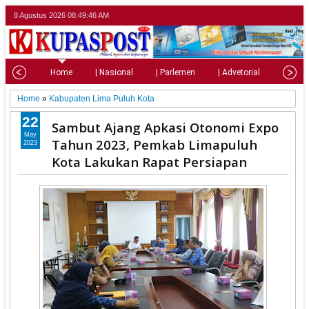
8 Agustus 2026
08:49:48 AM
Home
| Nasional
| Parlemen
| Advetorial
| Pariw
Home
»
Kabupaten Lima Puluh Kota
22
Sambut Ajang Apkasi Otonomi Expo
May
Tahun 2023, Pemkab Limapuluh
2023
Kota Lakukan Rapat Persiapan