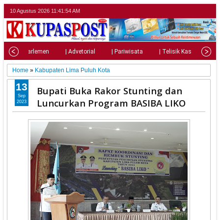
10 Agustus 2026
11:41:55 AM
al
| Parlemen
| Advetorial
| Pariwisata
| Telisik Kasus
|
Home
»
Kabupaten Lima Puluh Kota
13
Bupati Buka Rakor Stunting dan
Sep
Luncurkan Program BASIBA LIKO
2023