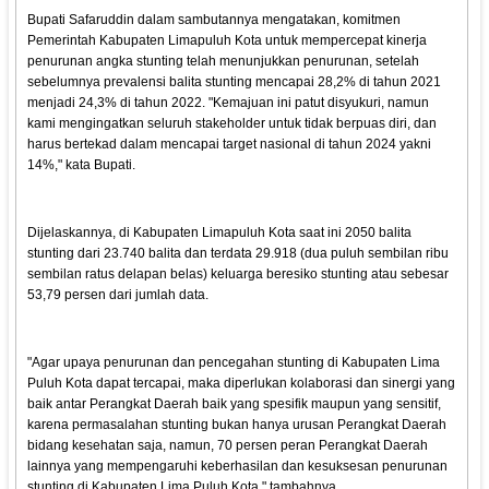
Bupati Safaruddin dalam sambutannya mengatakan, komitmen
Pemerintah Kabupaten Limapuluh Kota untuk mempercepat kinerja
penurunan angka stunting telah menunjukkan penurunan, setelah
sebelumnya prevalensi balita stunting mencapai 28,2% di tahun 2021
menjadi 24,3% di tahun 2022. "Kemajuan ini patut disyukuri, namun
kami mengingatkan seluruh stakeholder untuk tidak berpuas diri, dan
harus bertekad dalam mencapai target nasional di tahun 2024 yakni
14%," kata Bupati.
Dijelaskannya, di Kabupaten Limapuluh Kota saat ini 2050 balita
stunting dari 23.740 balita dan terdata 29.918 (dua puluh sembilan ribu
sembilan ratus delapan belas) keluarga beresiko stunting atau sebesar
53,79 persen dari jumlah data.
"Agar upaya penurunan dan pencegahan stunting di Kabupaten Lima
Puluh Kota dapat tercapai, maka diperlukan kolaborasi dan sinergi yang
baik antar Perangkat Daerah baik yang spesifik maupun yang sensitif,
karena permasalahan stunting bukan hanya urusan Perangkat Daerah
bidang kesehatan saja, namun, 70 persen peran Perangkat Daerah
lainnya yang mempengaruhi keberhasilan dan kesuksesan penurunan
stunting di Kabupaten Lima Puluh Kota," tambahnya.