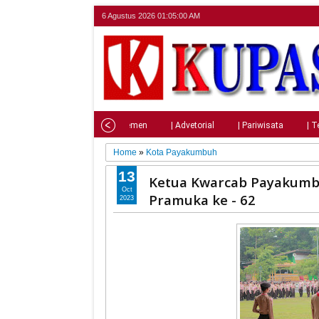
6 Agustus 2026
01:05:02 AM
Home
| Nasional
| Parlemen
| Advetorial
| Pariwisata
| T
Home
»
Kota Payakumbuh
13
Ketua Kwarcab Payakumbu
Oct
Pramuka ke - 62
2023