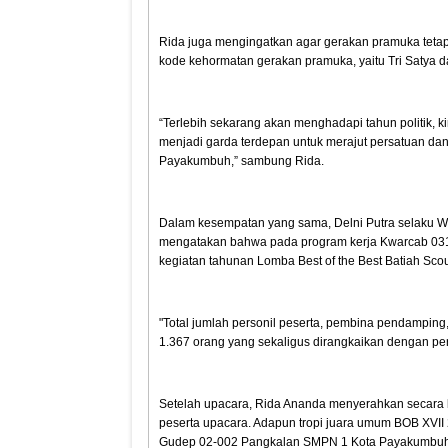
Rida juga mengingatkan agar gerakan pramuka tetap
kode kehormatan gerakan pramuka, yaitu Tri Satya 
“Terlebih sekarang akan menghadapi tahun politik, 
menjadi garda terdepan untuk merajut persatuan dan
Payakumbuh,” sambung Rida.
Dalam kesempatan yang sama, Delni Putra selaku W
mengatakan bahwa pada program kerja Kwarcab 031
kegiatan tahunan Lomba Best of the Best Batiah Scou
"Total jumlah personil peserta, pembina pendampin
1.367 orang yang sekaligus dirangkaikan dengan per
Setelah upacara, Rida Ananda menyerahkan secara l
peserta upacara. Adapun tropi juara umum BOB XVII 
Gudep 02-002 Pangkalan SMPN 1 Kota Payakumbuh P