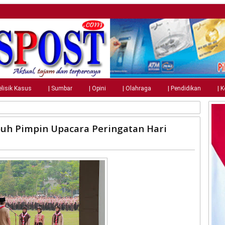
elisik Kasus
| Sumbar
| Opini
| Olahraga
| Pendidikan
| 
h Pimpin Upacara Peringatan Hari