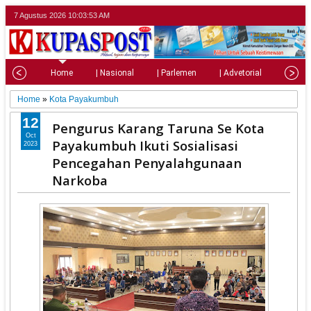
7 Agustus 2026
10:03:54 AM
Home
| Nasional
| Parlemen
| Advetorial
| Pariw
Home
»
Kota Payakumbuh
12
Pengurus Karang Taruna Se Kota
Oct
Payakumbuh Ikuti Sosialisasi
2023
Pencegahan Penyalahgunaan
Narkoba