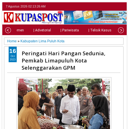
7 Agustus 2026
02:13:28 AM
| Parlemen
| Advetorial
| Pariwisata
| Telisik Kasus
| Su
Home
»
Kabupaten Lima Puluh Kota
16
Peringati Hari Pangan Sedunia,
Oct
Pemkab Limapuluh Kota
2023
Selenggarakan GPM