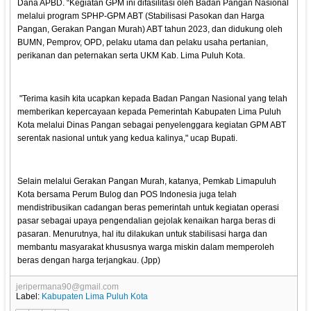
Dana APBD. “Kegiatan GPM ini difasilitasi oleh Badan Pangan Nasional
melalui program SPHP-GPM ABT (Stabilisasi Pasokan dan Harga
Pangan, Gerakan Pangan Murah) ABT tahun 2023, dan didukung oleh
BUMN, Pemprov, OPD, pelaku utama dan pelaku usaha pertanian,
perikanan dan peternakan serta UKM Kab. Lima Puluh Kota.
"Terima kasih kita ucapkan kepada Badan Pangan Nasional yang telah
memberikan kepercayaan kepada Pemerintah Kabupaten Lima Puluh
Kota melalui Dinas Pangan sebagai penyelenggara kegiatan GPM ABT
serentak nasional untuk yang kedua kalinya," ucap Bupati.
Selain melalui Gerakan Pangan Murah, katanya, Pemkab Limapuluh
Kota bersama Perum Bulog dan POS Indonesia juga telah
mendistribusikan cadangan beras pemerintah untuk kegiatan operasi
pasar sebagai upaya pengendalian gejolak kenaikan harga beras di
pasaran. Menurutnya, hal itu dilakukan untuk stabilisasi harga dan
membantu masyarakat khususnya warga miskin dalam memperoleh
beras dengan harga terjangkau. (Jpp)
jeripermana90@gmail.com
Label:
Kabupaten Lima Puluh Kota