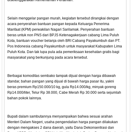
diselenggarakan Kementerian Pertanian.
Selain menggelar pangan murah, kegiatan tersebut dirangkai dengan
acara penyerahan bantuan pangan kepada Keluarga Penerima
Manfaat (KPM) perwakilan Nagari Sarilamak. Penyerahan bantuan
beras untuk non PNS dari BPJS Ketenagakerjaan cabang Lima Puluh
Kota, bantuan voucher belanja oleh BRI Cabang Payakumbuh dan PT.
Pos Indonesia cabang Payakumbuh untuk masyarakat Kabupaten Lima
Puluh Kota. Dan tak lupa pula ada pemeriksaan kesehatan gratis bagi
masyarakat yang berkunjung pada acara tersebut.
Berbagai komoditas sembako tampak dijual dengan harga dibawah
standar, bahan pangan yang dijual di bawah harga pasar itu, yakni
beras premium Rp150.000/10 kg, gula Rp14.000/kg, minyak goreng
Rp14.000/liter, Telur Rp 38.000, Cabe Merah Rp 30.000 serta sejumlah
bahan pokok lainnya.
Bupati dalam sambutannya menyampaikan bahwa sesuai arahan
Menteri Dalam Negeri, usaha pengendalian harga pangan dilakukan
dengan mengakses 2 dana daerah, yaitu Dana Dekonsentrasi dan