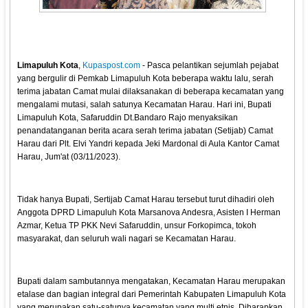
Limapuluh Kota
,
Kupaspost.com
- Pasca pelantikan sejumlah pejabat
yang bergulir di Pemkab Limapuluh Kota beberapa waktu lalu, serah
terima jabatan Camat mulai dilaksanakan di beberapa kecamatan yang
mengalami mutasi, salah satunya Kecamatan Harau. Hari ini, Bupati
Limapuluh Kota, Safaruddin Dt.Bandaro Rajo menyaksikan
penandatanganan berita acara serah terima jabatan (Setijab) Camat
Harau dari Plt. Elvi Yandri kepada Jeki Mardonal di Aula Kantor Camat
Harau, Jum'at (03/11/2023).
Tidak hanya Bupati, Sertijab Camat Harau tersebut turut dihadiri oleh
Anggota DPRD Limapuluh Kota Marsanova Andesra, Asisten I Herman
Azmar, Ketua TP PKK Nevi Safaruddin, unsur Forkopimca, tokoh
masyarakat, dan seluruh wali nagari se Kecamatan Harau.
Bupati dalam sambutannya mengatakan, Kecamatan Harau merupakan
etalase dan bagian integral dari Pemerintah Kabupaten Limapuluh Kota
yang merupakan satu-satunya kecamatan yang multi etnis. Diharapkan,