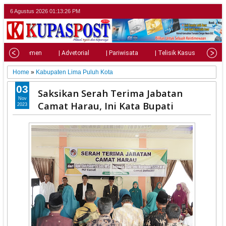
6 Agustus 2026
01:13:27 PM
| Parlemen
| Advetorial
| Pariwisata
| Telisik Kasus
| Su
Home
»
Kabupaten Lima Puluh Kota
03
Saksikan Serah Terima Jabatan
Nov
Camat Harau, Ini Kata Bupati
2023