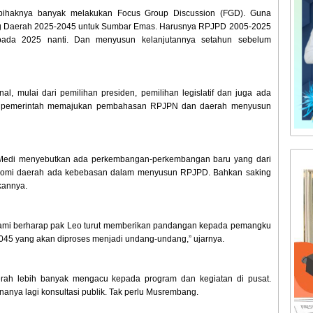
 pihaknya banyak melakukan Focus Group Discussion (FGD). Guna
Daerah 2025-2045 untuk Sumbar Emas. Harusnya RPJPD 2005-2025
pada 2025 nanti. Dan menyusun kelanjutannya setahun sebelum
l, mulai dari pemilihan presiden, pemilihan legislatif dan juga ada
ka pemerintah memajukan pembahasan RPJPN dan daerah menyusun
Medi menyebutkan ada perkembangan-perkembangan baru yang dari
otonomi daerah ada kebebasan dalam menyusun RPJPD. Bahkan saking
kannya.
“Kami berharap pak Leo turut memberikan pandangan kepada pemangku
045 yang akan diproses menjadi undang-undang,” ujarnya.
erah lebih banyak mengacu kepada program dan kegiatan di pusat.
unanya lagi konsultasi publik. Tak perlu Musrembang.