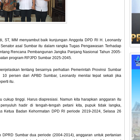
di, ST, MM menyambut baik kunjungan Anggota DPD RI H. Leonardy
n Senator asal Sumbar itu dalam rangka Tugas Pengawasan Terhadap
entang Rencana Pembangunan Jangka Panjang Nasional Tahun 2005-
guatan program RPJPD Sumbar 2025-2045.
enjelaskan tentang besarnya perhatian Pemerintah Provinsi Sumbar
 10 persen dari APBD Sumbar, Leonardy menilai tepat sekali jika
erti itu.
 cukup tinggi. Harus diapresiasi. Namun kita harapkan anggaran itu
nyuluh hadir di tengah-tengah petani kita, pupuk tidak langka,
gas Ketua Badan Kehormatan DPD RI periode 2019-2024, Selasa 26
n DPRD Sumbar dua periode (2004-2014), anggaran untuk pertanian