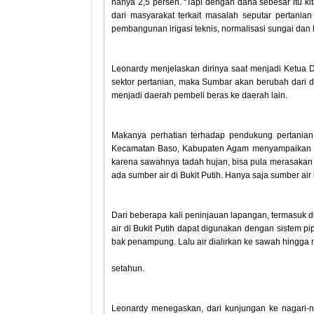
hanya 2,5 persen. “Tapi dengan dana sebesar itu k
dari masyarakat terkait masalah seputar pertani
pembangunan irigasi teknis, normalisasi sungai dan l
Leonardy menjelaskan dirinya saat menjadi Ketua
sektor pertanian, maka Sumbar akan berubah dari d
menjadi daerah pembeli beras ke daerah lain.
Makanya perhatian terhadap pendukung pertanian 
Kecamatan Baso, Kabupaten Agam menyampaikan ha
karena sawahnya tadah hujan, bisa pula merasakan s
ada sumber air di Bukit Putih. Hanya saja sumber ai
Dari beberapa kali peninjauan lapangan, termasuk 
air di Bukit Putih dapat digunakan dengan sistem 
bak penampung. Lalu air dialirkan ke sawah hingga 
setahun.
Leonardy menegaskan, dari kunjungan ke nagari-