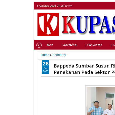
8 Agustus 2026
07:28:51 AM
Home
| Nasional
| Parlemen
| Advetorial
| Pariwisata
| T
Home
»
Leonardy
26
Bappeda Sumbar Susun R
Dec
Penekanan Pada Sektor P
2023