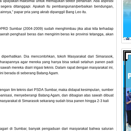
ita upayakan maksimal untuk memajukan sektor pertanian. Ada aspirasi
an segera ditanggapi. Apakah itu pembangunan/perbaikan bendungan,
ainnya,” papar pria yang akrab dipanggil Bang Leo itu.
 DPRD Sumbar (2004-2009) sudah menghimbau jika abai kita terhadap
aerah penghasil beras dan mengirim beras ke provinsi tetangga, akan
diperhatikan. Dia mencontohkan, tokoh Masyarakat dari Simarasok,
rapannya agar mereka yang hanya bisa sekali setahun panen padi
awah mereka diairi irigasi teknis. Dalam rapat dengan masyarakat ini,
r ini berada di seberang Batang Agam.
dengan tim teknis dari PSDA Sumbar, maka didapat kesimpulan, sumber
pipanisasi, menyeberangi Batang Agam, dan dibagian atas sawah dibuat
masyarakat di Simarasok sekarang sudah bisa panen hingga 2-3 kali
nagari di Sumbar, banyak pengaduan dari masyarakat bahwa saluran