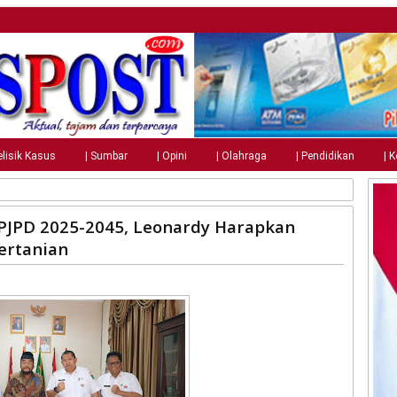
elisik Kasus
| Sumbar
| Opini
| Olahraga
| Pendidikan
| 
PJPD 2025-2045, Leonardy Harapkan
ertanian