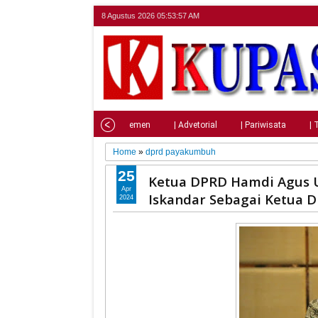
8 Agustus 2026
05:53:59 AM
Home
| Nasional
| Parlemen
| Advetorial
| Pariwisata
| 
Home
»
dprd payakumbuh
25
Ketua DPRD Hamdi Agus U
Apr
Iskandar Sebagai Ketua 
2024