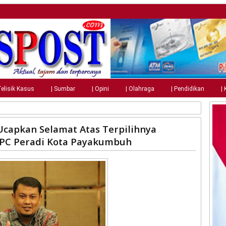
Telisik Kasus
| Sumbar
| Opini
| Olahraga
| Pendidikan
|
capkan Selamat Atas Terpilihnya
DPC Peradi Kota Payakumbuh