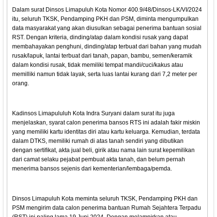
Dalam surat Dinsos Limapuluh Kota Nomor 400.9/48/Dinsos-LK/VI/2024
itu, seluruh TKSK, Pendamping PKH dan PSM, diminta mengumpulkan
data masyarakat yang akan diusulkan sebagai penerima bantuan sosial
RST. Dengan kriteria, dinding/atap dalam kondisi rusak yang dapat
membahayakan penghuni, dinding/atap terbuat dari bahan yang mudah
rusak/lapuk, lantai terbuat dari tanah, papan, bambu, semen/keramik
dalam kondisi rusak, tidak memiliki tempat mandi/cuci/kakus atau
memilliki namun tidak layak, serta luas lantai kurang dari 7,2 meter per
orang.
Kadinsos Limapululuh Kota Indra Suryani dalam surat itu juga
menjelaskan, syarat calon penerima bansos RTS ini adalah fakir miskin
yang memiliki kartu identitas diri atau kartu keluarga. Kemudian, terdata
dalam DTKS, memiliki rumah di atas tanah sendiri yang dibutikan
dengan sertifikat, akta jual beli, girik atau nama lain surat kepemilikan
dari camat selaku pejabat pembuat akta tanah, dan belum pernah
menerima bansos sejenis dari kementerian/lembaga/pemda.
Dinsos Limapuluh Kota meminta seluruh TKSK, Pendamping PKH dan
PSM mengirim data calon penerima bantuan Rumah Sejahtera Terpadu