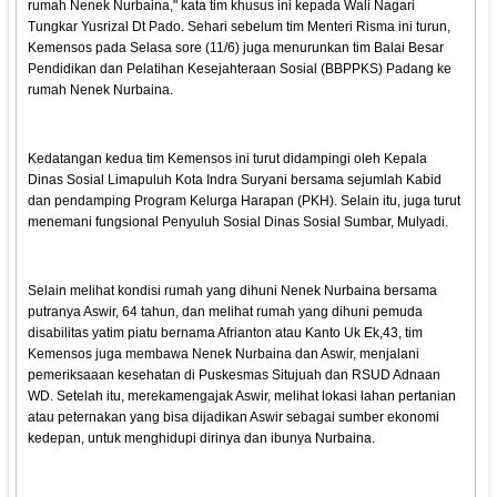
rumah Nenek Nurbaina," kata tim khusus ini kepada Wali Nagari
Tungkar Yusrizal Dt Pado. Sehari sebelum tim Menteri Risma ini turun,
Kemensos pada Selasa sore (11/6) juga menurunkan tim Balai Besar
Pendidikan dan Pelatihan Kesejahteraan Sosial (BBPPKS) Padang ke
rumah Nenek Nurbaina.
Kedatangan kedua tim Kemensos ini turut didampingi oleh Kepala
Dinas Sosial Limapuluh Kota Indra Suryani bersama sejumlah Kabid
dan pendamping Program Kelurga Harapan (PKH). Selain itu, juga turut
menemani fungsional Penyuluh Sosial Dinas Sosial Sumbar, Mulyadi.
Selain melihat kondisi rumah yang dihuni Nenek Nurbaina bersama
putranya Aswir, 64 tahun, dan melihat rumah yang dihuni pemuda
disabilitas yatim piatu bernama Afrianton atau Kanto Uk Ek,43, tim
Kemensos juga membawa Nenek Nurbaina dan Aswir, menjalani
pemeriksaaan kesehatan di Puskesmas Situjuah dan RSUD Adnaan
WD. Setelah itu, merekamengajak Aswir, melihat lokasi lahan pertanian
atau peternakan yang bisa dijadikan Aswir sebagai sumber ekonomi
kedepan, untuk menghidupi dirinya dan ibunya Nurbaina.