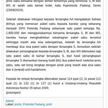
jenis sabu bersama dengan teman temannya yang berinisial S, M dan
MS di salah satu kamar hotel, kata Kapolresta Padang, Senin
(23/09/2024).
Setelah dilakukan introgasi kepada tersangka AA mengatakan bahwa
dirinya yang memesan paket sabu kepada bandar yang sekarang
menjadi DPO Polresta Padang sebanyak satu paket seharga Rp.
1.800.000 dan menggunakannya bersama tersangka S, M dan MS,
mereka hanya menghabiskan sebahagian paket sabu tersebut
sehingga masih ada sisa setengahnya, setalah itu tersangka AA
membagi dua sisa paket sabu dengan tersangka S, kemudian setelah
dilakukan penangkapan kepada tersangka S, M, dan MS ditemukan lagi
satu paket sabu di kamar tersangka S, dari hasil penangkapan
tersangka S diamankan barang bukti (bb) dua paket kecil narkoba jenis
sabu, satu set bong lengkap dengan pirek yang masih ada sisa sabu
dan 4 (empat) unit handphone.
Kepada ke empat tersangka dikenakan pasal 114 ayat (1) Jo pasal 112
ayat (1) Jo 132 (1) Jo 127 (1) huruf a Undang-Undang Republik
Indonesia Nomor 35 tahun 2009.
(pulungan)
Admin
Label:
polisi
,
Polresta Padang
,
polri