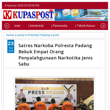
8 Agustus 2026
03:29:07 PM
| Parlemen
| Advetorial
| Pariwisata
| Telisik Kasus
| Su
Home
»
polisi
»
Polresta Padang
»
polri
23
Satres Narkoba Polresta Padang
Sep
Bekuk Empat Orang
2024
Penyalahgunaan Narkotika Jenis
Sabu