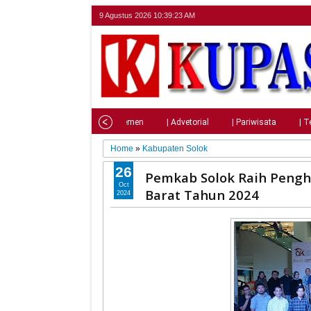
9 Agustus 2026
10:39:24 AM
Home
| Nasional
| Parlemen
| Advetorial
| Pariwisata
| T
Home
»
Kabupaten Solok
26
Pemkab Solok Raih Pengh
Oct
Barat Tahun 2024
2024