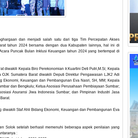
ghargaan dan menjadi salah satu dari tiga Tim Percepatan Akses
rat tahun 2024 bersama dengan dua Kabupaten lainnya, hal ini di
Acara Puncak Bulan Inklusi Keuangan tahun 2024 yang bertempat di
at diwakili Kepala Biro Perekonomian Ir.Kuartini Deti Putri,M.Si; Kepala
a OJK Sumatera Barat diwakili Deputi Direktur Pengawasan LJK2 Adi
idang Ekonomi, Keuangan dan Pembangunan Eva Nasri, SH, MM; Kepala
Sumbar dan Bengkulu; Ketua Asosiasi Perusahaan Pembiayaan Sumbar;
osiasi Asuransi Jiwa Indonesia Sumbar; dan Pimpinan Industri Jasa
Barat.
ng diwakili Staf Ahli Bidang Ekonomi, Keuangan dan Pembangunan Eva
ten Solok setelah berhasil memenuhi beberapa aspek penilaian yang
ntaranya :