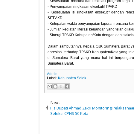
- Kesesuaian rencana dan realisasi program kerja 
- Penyampaian ringkasan eksekutif TPAKD
- Kesesuaian isi ringkasan eksekutif dengan ren
SITPAKD
- Ketepatan waktu penyampaian laporan rencana ker
- Jumlah kegiatan literasi keuangan yang telah dila
- Sinergi TPAKD Kabupaten/Kota dengan dan stakehol
Dalam sambutannya Kepala OJK Sumatera Barat yan
apresiasi terhadap TPAKD Kabupaten/Kota yang tel
di Sumatera Barat yang mana hal ini berpengaru
Sumatera Barat.
Admin
Label:
Kabupaten Solok
Next
Pjs.Bupati Ahmad Zakri Monitoring Pelaksanaa
Seleksi CPNS 50 Kota