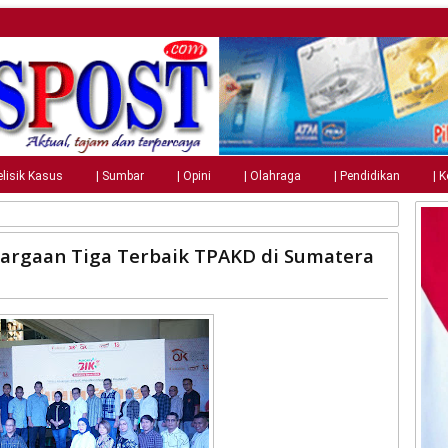
elisik Kasus
| Sumbar
| Opini
| Olahraga
| Pendidikan
| 
argaan Tiga Terbaik TPAKD di Sumatera