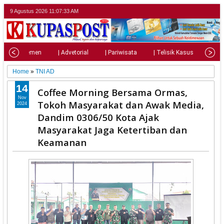
9 Agustus 2026
11:07:34 AM
| Parlemen
| Advetorial
| Pariwisata
| Telisik Kasus
| Su
Home
»
TNI AD
14
Coffee Morning Bersama Ormas,
Nov
Tokoh Masyarakat dan Awak Media,
2024
Dandim 0306/50 Kota Ajak
Masyarakat Jaga Ketertiban dan
Keamanan