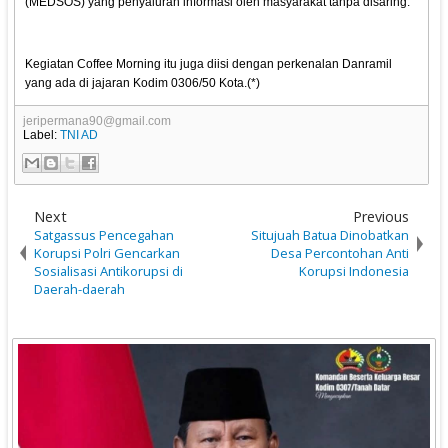
(MEDSOS) yang penyaluran informasi oleh masyarakat tanpa disaring.
Kegiatan Coffee Morning itu juga diisi dengan perkenalan Danramil
yang ada di jajaran Kodim 0306/50 Kota.(*)
jeripermana90@gmail.com
Label:
TNI AD
Next
Previous
Satgassus Pencegahan
Situjuah Batua Dinobatkan
Korupsi Polri Gencarkan
Desa Percontohan Anti
Sosialisasi Antikorupsi di
Korupsi Indonesia
Daerah-daerah