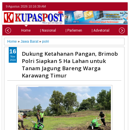
9 Agustus 2026
10:16:41 AM
Home
| Nasional
| Parlemen
| Advetorial
| Pariw
Home
»
Jawa Barat
»
polri
16
Dukung Ketahanan Pangan, Brimob
Nov
Polri Siapkan 5 Ha Lahan untuk
2024
Tanam Jagung Bareng Warga
Karawang Timur