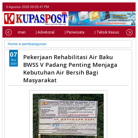
6 Agustus 2026
09:05:48 PM
| Parlemen
| Advetorial
| Pariwisata
| Telisik Kasus
| Su
Home
»
pembangunan
07
Pekerjaan Rehabilitasi Air Baku
Nov
BWSS V Padang Penting Menjaga
2024
Kebutuhan Air Bersih Bagi
Masyarakat