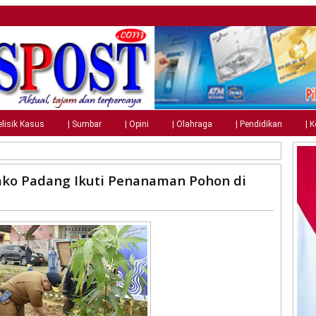
elisik Kasus
| Sumbar
| Opini
| Olahraga
| Pendidikan
| 
Wako Padang Ikuti Penanaman Pohon di