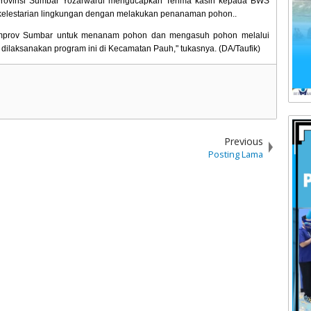
 Provinsi Sumbar Yozarwardi mengucapkan Terima kasih kepada BWS
elestarian lingkungan dengan melakukan penanaman pohon..
Pemprov Sumbar untuk menanam pohon dan mengasuh pohon melalui
 dilaksanakan program ini di Kecamatan Pauh," tukasnya. (DA/Taufik)
Previous
Posting Lama