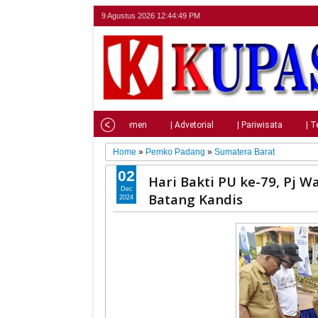
9 Agustus 2026
12:44:50 PM
Home
| Nasional
| Parlemen
| Advetorial
| Pariwisata
| T
Home
»
Pemko Padang
»
Sumatera Barat
02
Hari Bakti PU ke-79, Pj 
Dec
Batang Kandis
2024