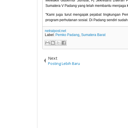
Mewakili Gubernur Sumbar, Pj Sekretaris Daerah
Sumatera V Padang yang telah membantu menjaga k
"Kami juga turut mengajak pejabat lingkungan 
program perhutanan sosial. Di Padang sendiri sudah
netralpost.net
Label:
Pemko Padang
,
Sumatera Barat
Next
Posting Lebih Baru