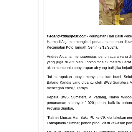
Padang-kupaspost.com-
Peringatan Hari Bakti Pek
Harmadi Algamar mengikuti penanaman pohon di ka
Kecamatan Koto Tangah, Senin (2/12/2024).
Andree Algamar mengapresiasi penuh acara yang d
yang juga diikuti oleh Forkopimda Sumatera Bara
akan membantu penyerapan air yang baik jika terjadi
"Ini merupakan upaya menyelamatkan bumi. Sela
Batang Kandis yang dibantu oleh BWS Sumatera V
mencegah erosi," ujarnya.
Kepala BWS Sumatera V Padang, Naryo Widodo
penanaman sebanyak 1.020 pohon, baik itu pohon pr
Provinsi Sumbar.
"Kali ini khusus Hari Bakti PU ke-79, kita lakuka
Forkopimda Sumbar, pohon produktif di kawasan peng