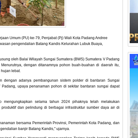
erjaan Umum (PU) ke-79, Penjabat (Pj) Wali Kota Padang Andree
wasan pengendalian Batang Kandis Kelurahan Lubuk Buaya,
iusung oleh Balai Wilayah Sungai Sumatera (BWS) Sumatera V Padang
t. Menurutnya, dengan ditanamnya pohon buah-buahan di daerah itu,
 hujan lebat.
in dengan adanya pembangunan sistem polder di bantaran Sungai
 Padang, upaya penanaman pohon di sekitar bantaran sungai dapat
 mengungkapkan selama tahun 2024 pihaknya telah melakukan
oduktif dan pelindung di berbagai infrastruktur sumber daya air di
n penanaman bersama Pemerintah Provinsi, Pemerintah Kota Padang, dan
endalian banjir Batang Kandis," ujarnya.