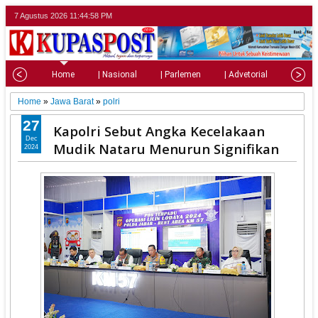
7 Agustus 2026
11:44:59 PM
Home
| Nasional
| Parlemen
| Advetorial
| Pariw
Home
»
Jawa Barat
»
polri
27
Kapolri Sebut Angka Kecelakaan
Dec
Mudik Nataru Menurun Signifikan
2024