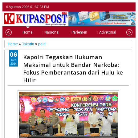
6 Agustus 2026
01:37:25 PM
Home
| Nasional
| Parlemen
| Advetorial
| Pariw
Home
»
Jakarta
»
polri
06
Kapolri Tegaskan Hukuman
Dec
Maksimal untuk Bandar Narkoba:
2024
Fokus Pemberantasan dari Hulu ke
Hilir