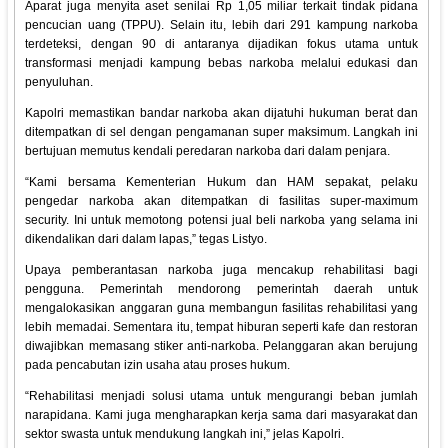
Aparat juga menyita aset senilai Rp 1,05 miliar terkait tindak pidana
pencucian uang (TPPU). Selain itu, lebih dari 291 kampung narkoba
terdeteksi, dengan 90 di antaranya dijadikan fokus utama untuk
transformasi menjadi kampung bebas narkoba melalui edukasi dan
penyuluhan.
Kapolri memastikan bandar narkoba akan dijatuhi hukuman berat dan
ditempatkan di sel dengan pengamanan super maksimum. Langkah ini
bertujuan memutus kendali peredaran narkoba dari dalam penjara.
“Kami bersama Kementerian Hukum dan HAM sepakat, pelaku
pengedar narkoba akan ditempatkan di fasilitas super-maximum
security. Ini untuk memotong potensi jual beli narkoba yang selama ini
dikendalikan dari dalam lapas,” tegas Listyo.
Upaya pemberantasan narkoba juga mencakup rehabilitasi bagi
pengguna. Pemerintah mendorong pemerintah daerah untuk
mengalokasikan anggaran guna membangun fasilitas rehabilitasi yang
lebih memadai. Sementara itu, tempat hiburan seperti kafe dan restoran
diwajibkan memasang stiker anti-narkoba. Pelanggaran akan berujung
pada pencabutan izin usaha atau proses hukum.
“Rehabilitasi menjadi solusi utama untuk mengurangi beban jumlah
narapidana. Kami juga mengharapkan kerja sama dari masyarakat dan
sektor swasta untuk mendukung langkah ini,” jelas Kapolri.