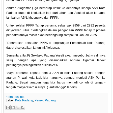
kemudian APBD kita landing dengan bagus," ujarnya.
Andree Alagamar juga berharap untuk ke depannya kinerja ASN Kota
Padang dapat di tingkatkan lagi dari tahun lalu. Apalagi akan terdapat
tambahan ASN, khususnya dari PPPK.
Untuk seleksi PPPK Tahap pertama, sebanyak 2859 dari 2932 peserta
dinyatakan lulus. Sedangkan dalam pengadaan PPPK tahap 2 proses
pendaftarannya masih akan berlangsung sampai 20 Januari 2025.
"Diharapkan persoalan PPPK di Lingkungan Pemerintah Kota Padang
dapat diselesaikan tahun ini," jelasnya.
Sementara itu, Pj Sekdako Padang Yosefirawan meyebut bahwa dirinya
setuju dengan apa yang disampaikan Andree Algamar terkait
pentingnya peningkatkan disiplin ASN.
"Saya berharap kepada semua ASN di Kota Padang sesuai dengan
arahan Pj wali kota tadi, kita harusnya bangga menjadi ASN Pemko
Padang. Bagaimanapun juga kita harus menjadi contoh di tengah-
tengah masyarakat," ujarnya. (Taufik/Anggi/Haddid).
netralpost.net
Label:
Kota Padang
,
Pemko Padang