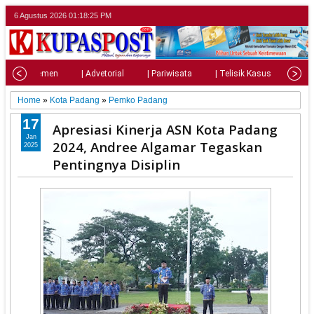
6 Agustus 2026
01:18:27 PM
| Parlemen
| Advetorial
| Pariwisata
| Telisik Kasus
| Su
Home
»
Kota Padang
»
Pemko Padang
17
Apresiasi Kinerja ASN Kota Padang
Jan
2024, Andree Algamar Tegaskan
2025
Pentingnya Disiplin