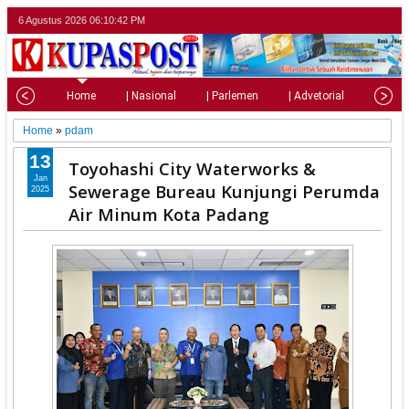
6 Agustus 2026
06:10:44 PM
Home
| Nasional
| Parlemen
| Advetorial
| Pariw
Home
»
pdam
13
Toyohashi City Waterworks &
Jan
Sewerage Bureau Kunjungi Perumda
2025
Air Minum Kota Padang