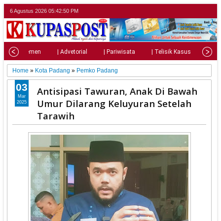
6 Agustus 2026
05:42:52 PM
| Parlemen
| Advetorial
| Pariwisata
| Telisik Kasus
| Su
Home
»
Kota Padang
»
Pemko Padang
03
Antisipasi Tawuran, Anak Di Bawah
Mar
Umur Dilarang Keluyuran Setelah
2025
Tarawih