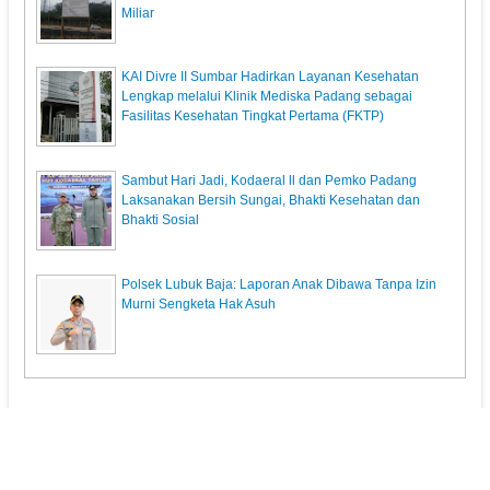
Miliar
KAI Divre II Sumbar Hadirkan Layanan Kesehatan
Lengkap melalui Klinik Mediska Padang sebagai
Fasilitas Kesehatan Tingkat Pertama (FKTP)
Sambut Hari Jadi, Kodaeral ll dan Pemko Padang
Laksanakan Bersih Sungai, Bhakti Kesehatan dan
Bhakti Sosial
Polsek Lubuk Baja: Laporan Anak Dibawa Tanpa Izin
Murni Sengketa Hak Asuh
KupasPost.com
© 2013. All Rights Reserved.
Pedoman Media Siber
Redaksi
Powered by: Indra Permana