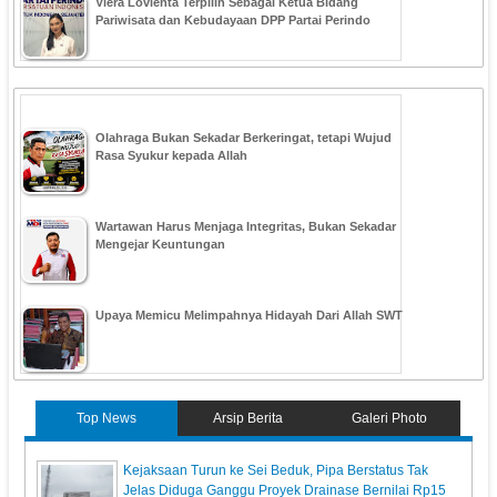
Viera Lovienta Terpilih Sebagai Ketua Bidang
Pariwisata dan Kebudayaan DPP Partai Perindo
Olahraga Bukan Sekadar Berkeringat, tetapi Wujud
Rasa Syukur kepada Allah
Wartawan Harus Menjaga Integritas, Bukan Sekadar
Mengejar Keuntungan
Upaya Memicu Melimpahnya Hidayah Dari Allah SWT
Top News
Arsip Berita
Galeri Photo
Kejaksaan Turun ke Sei Beduk, Pipa Berstatus Tak
Jelas Diduga Ganggu Proyek Drainase Bernilai Rp15