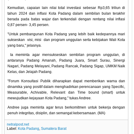
Kemudian, capaian lain nilai total investasi sebesar Rp3,65 triliun di
tahun 2024 dan inflasi Kota Padang dalam sembilan bulan terakhir
berada pada batas wajar dan terkendali dengan rentang nilai inflasi
0,87 persen- 3,45 persen.
"Untuk pembangunan Kota Padang yang lebih baik kedepannya mari
sukseskan visi, misi dan program unggulan serta kebijakan Wali Kota
yang baru," jelasnya.
Ia meminta agar mensukseskan sembilan program unggulan, di
antaranya Padang Amanah, Padang Juara, Smart Surau, Sinergi
Nagari, Padang Melayani, Padang Rancak, Padang Sigap, UMKM Naik
Kelas, dan Jelajah Padang.
"Forum Konsultasi Publik diharapkan dapat memberikan warna dan
dinamika yang positif dalam menghadirkan perencanaan yang Specific,
Measurable, Achivable, Relevant dan Time bound (smart) untuk
mewujudkan kejayaan Kota Padang," tukas Andree.
Andree juga meminta agar terus berkomitmen untuk bekerja dengan
penuh integritas, disiplin, dan semangat kebersamaan. (MA)
netralpost.net
Label:
Kota Padang
,
Sumatera Barat