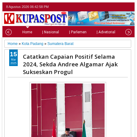
8 Agustus 2026
06:42:59 PM
Home
| Nasional
| Parlemen
| Advetorial
| Pariw
Home
»
Kota Padang
»
Sumatera Barat
15
Catatkan Capaian Positif Selama
Mar
2024, Sekda Andree Algamar Ajak
2025
Sukseskan Progul