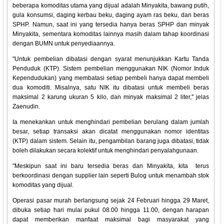
beberapa komoditas utama yang dijual adalah Minyakita, bawang putih,
gula konsumsi, daging kerbau beku, daging ayam ras beku, dan beras
SPHP. Namun, saat ini yang tersedia hanya beras SPHP dan minyak
Minyakita, sementara komoditas lainnya masih dalam tahap koordinasi
dengan BUMN untuk penyediaannya.
"Untuk pembelian dibatasi dengan syarat menunjukkan Kartu Tanda
Penduduk (KTP). Sistem pembelian menggunakan NIK (Nomor Induk
Kependudukan) yang membatasi setiap pembeli hanya dapat membeli
dua komoditi. Misalnya, satu NIK itu dibatasi untuk membeli beras
maksimal 2 karung ukuran 5 kilo, dan minyak maksimal 2 liter," jelas
Zaenudin.
Ia menekankan untuk menghindari pembelian berulang dalam jumlah
besar, setiap transaksi akan dicatat menggunakan nomor identitas
(KTP) dalam sistem. Selain itu, pengambilan barang juga dibatasi, tidak
boleh dilakukan secara kolektif untuk menghindari penyalahgunaan.
"Meskipun saat ini baru tersedia beras dan Minyakita, kita terus
berkoordinasi dengan supplier lain seperti Bulog untuk menambah stok
komoditas yang dijual.
Operasi pasar murah berlangsung sejak 24 Februari hingga 29 Maret,
dibuka setiap hari mulai pukul 08.00 hingga 11.00, dengan harapan
dapat memberikan manfaat maksimal bagi masyarakat yang