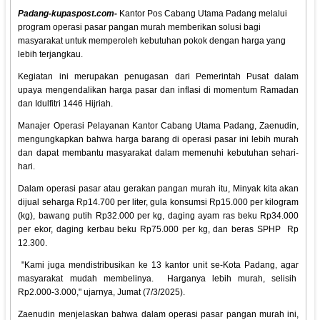
Padang-kupaspost.com-
Kantor Pos Cabang Utama Padang melalui
program operasi pasar pangan murah memberikan solusi bagi
masyarakat untuk memperoleh kebutuhan pokok dengan harga yang
lebih terjangkau.
Kegiatan ini merupakan penugasan dari Pemerintah Pusat dalam
upaya mengendalikan harga pasar dan inflasi di momentum Ramadan
dan Idulfitri 1446 Hijriah.
Manajer Operasi Pelayanan Kantor Cabang Utama Padang, Zaenudin,
mengungkapkan bahwa harga barang di operasi pasar ini lebih murah
dan dapat membantu masyarakat dalam memenuhi kebutuhan sehari-
hari.
Dalam operasi pasar atau gerakan pangan murah itu, Minyak kita akan
dijual seharga Rp14.700 per liter, gula konsumsi Rp15.000 per kilogram
(kg), bawang putih Rp32.000 per kg, daging ayam ras beku Rp34.000
per ekor, daging kerbau beku Rp75.000 per kg, dan beras SPHP Rp
12.300.
"Kami juga mendistribusikan ke 13 kantor unit se-Kota Padang, agar
masyarakat mudah membelinya. Harganya lebih murah, selisih
Rp2.000-3.000," ujarnya, Jumat (7/3/2025).
Zaenudin menjelaskan bahwa dalam operasi pasar pangan murah ini,