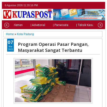
6 Agustus 2026
11:20:17 PM
l
| Parlemen
| Advetorial
| Pariwisata
| Telisik Kasus
| 
Home
»
Kota Padang
07
Program Operasi Pasar Pangan,
Mar
Masyarakat Sangat Terbantu
2025