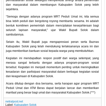
permasalahan sosial sekaligus memperkuat sinergi antara pemerintah
dan masyarakat dalam membangun Kabupaten Solok yang lebih
sejahtera.
“Semoga dengan adanya program MRT Peduli Umat ini, kita semua
bisa lebih peduli dan bergotong royong membantu sesama. Ini adalah
bentuk komitmen pemerintah dalam menciptakan kesejahteraan bagi
seluruh lapisan masyarakat,” ujar Wakil Bupati Solok dalam
sambutannya.
Selain itu, Wakil Bupati juga mengapresiasi peran serta Baznas
Kabupaten Solok yang telah mendukung terlaksananya acara ini dan
juga memberikan bantuan sosial kepada warga yang membutuhkan.
Kegiatan ini mendapatkan respon positif dari warga setempat, yang
merasa sangat terbantu dengan adanya program-program sosial
tersebut. Kegiatan ini menjadi momentum penting untuk meningkatkan
kesadaran dan partisipasi masyarakat dalam berbagai kegiatan sosial
dan keagamaan di Kabupaten Solok.
Acara ditutup dengan doa bersama, serta harapan agar program MRT
Peduli Umat dan ATM Beras dapat berjalan lancar dan memberikan
manfaat yang besar bagi umat dan masyarakat Kabupaten Solok.(***)
netralpost.net
Label:
Kabupaten Solok