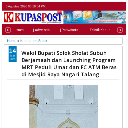
6 Agustus 2026
06:18:56 PM
| Parlemen
| Advetorial
| Pariwisata
| Telisik Kasus
| Su
Home
»
Kabupaten Solok
14
Wakil Bupati Solok Sholat Subuh
Mar
Berjamaah dan Launching Program
2025
MRT Peduli Umat dan FC ATM Beras
di Mesjid Raya Nagari Talang