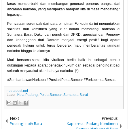
keras memperbaiki dan membangun generasi penerus bangsa dari
ancaman narkoba, yang merupakan harapan kita di masa mendatang,"
tegasnya.
Pernyataan serempak dari para pimpinan Forkopimda ini menunjukkan
soliditas dan komitmen yang kuat dalam memerangi narkoba di
Sumatera Barat. Dukungan penuh dari DPRD, apresiasi dari Pemprov,
dan kebanggaan dari Danrem menjadi energi positif bagi aparat
penegak hukum untuk terus bergerak maju memberantas jaringan
narkoba hingga ke akarnya.
Mari bersama-sama kita viralkan berita baik ini sebagai bentuk
dukungan kepada aparat penegak hukum dan sebagai pengingat bagi
seluruh masyarakat akan bahaya narkoba. (*)
#SumbarLawanNarkoba #PrestasiPoldaSumbar #ForkopimdaBersatu
netralpost.net
Label:
Kota Padang
,
Polda Sumbar
,
Sumatera Barat
Next
Previous
Posting Lebih Baru
Kapolresta Padang Komitmen
Brantas Narkoba di Kota