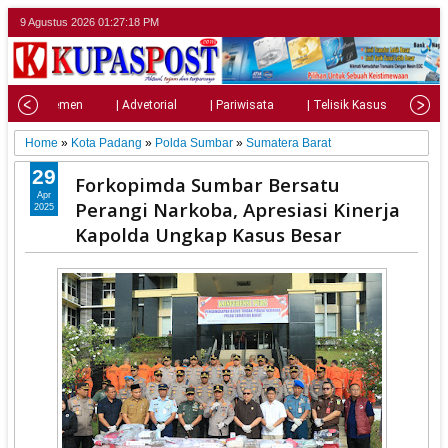
9 Agustus 2026
01:27:20 PM
| Parlemen
| Advetorial
| Pariwisata
| Telisik Kasus
| Su
Home
»
Kota Padang
»
Polda Sumbar
»
Sumatera Barat
29
Forkopimda Sumbar Bersatu
Apr
Perangi Narkoba, Apresiasi Kinerja
2025
Kapolda Ungkap Kasus Besar