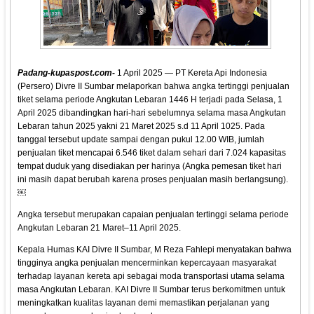
Padang-kupaspost.com
-
1 April 2025 — PT Kereta Api Indonesia
(Persero) Divre II Sumbar melaporkan bahwa angka tertinggi penjualan
tiket selama periode Angkutan Lebaran 1446 H terjadi pada Selasa, 1
April 2025 dibandingkan hari-hari sebelumnya selama masa Angkutan
Lebaran tahun 2025 yakni 21 Maret 2025 s.d 11 April 1025. Pada
tanggal tersebut update sampai dengan pukul 12.00 WIB, jumlah
penjualan tiket mencapai 6.546 tiket dalam sehari dari 7.024 kapasitas
tempat duduk yang disediakan per harinya (Angka pemesan tiket hari
ini masih dapat berubah karena proses penjualan masih berlangsung).
￼
Angka tersebut merupakan capaian penjualan tertinggi selama periode
Angkutan Lebaran 21 Maret–11 April 2025.
Kepala Humas KAI Divre II Sumbar, M Reza Fahlepi menyatakan bahwa
tingginya angka penjualan mencerminkan kepercayaan masyarakat
terhadap layanan kereta api sebagai moda transportasi utama selama
masa Angkutan Lebaran. KAI Divre II Sumbar terus berkomitmen untuk
meningkatkan kualitas layanan demi memastikan perjalanan yang