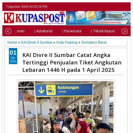
7 Agustus 2026
04:50:20 PM
| Parlemen
| Advetorial
| Pariwisata
| Telisik Kasus
| Su
Home
»
KAI Divre II Sumbar
»
Kota Padang
»
Sumatera Barat
01
KAI Divre II Sumbar Catat Angka
Apr
Tertinggi Penjualan Tiket Angkutan
2025
Lebaran 1446 H pada 1 April 2025