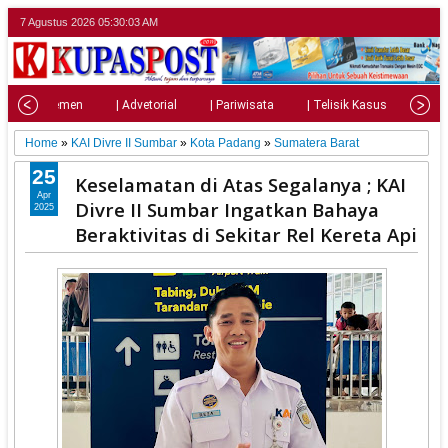
7 Agustus 2026
05:30:05 AM
| Parlemen
| Advetorial
| Pariwisata
| Telisik Kasus
| Su
Home
»
KAI Divre II Sumbar
»
Kota Padang
»
Sumatera Barat
25
Keselamatan di Atas Segalanya ; KAI
Apr
Divre II Sumbar Ingatkan Bahaya
2025
Beraktivitas di Sekitar Rel Kereta Api