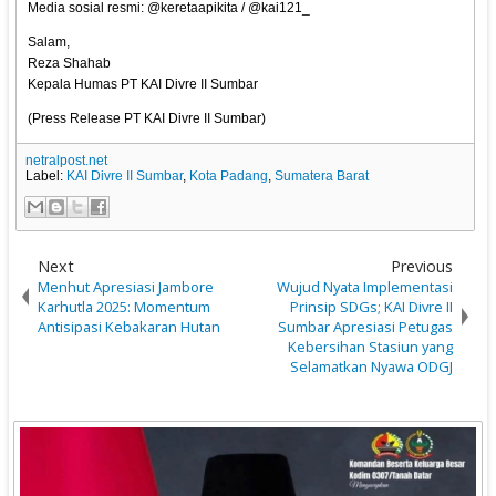
Media sosial resmi: @keretaapikita / @kai121_
Salam,
Reza Shahab
Kepala Humas PT KAI Divre II Sumbar
(Press Release PT KAI Divre II Sumbar)
netralpost.net
Label:
KAI Divre II Sumbar
,
Kota Padang
,
Sumatera Barat
Next
Previous
Menhut Apresiasi Jambore
Wujud Nyata Implementasi
Karhutla 2025: Momentum
Prinsip SDGs; KAI Divre II
Antisipasi Kebakaran Hutan
Sumbar Apresiasi Petugas
Kebersihan Stasiun yang
Selamatkan Nyawa ODGJ