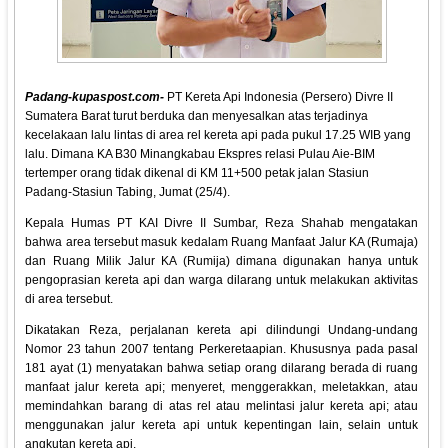
Padang-kupaspost.com-
PT Kereta Api Indonesia (Persero) Divre II
Sumatera Barat turut berduka dan menyesalkan atas terjadinya
kecelakaan lalu lintas di area rel kereta api pada pukul 17.25 WIB yang
lalu. Dimana KA B30 Minangkabau Ekspres relasi Pulau Aie-BIM
tertemper orang tidak dikenal di KM 11+500 petak jalan Stasiun
Padang-Stasiun Tabing, Jumat (25/4).
Kepala Humas PT KAI Divre II Sumbar, Reza Shahab mengatakan
bahwa area tersebut masuk kedalam Ruang Manfaat Jalur KA (Rumaja)
dan Ruang Milik Jalur KA (Rumija) dimana digunakan hanya untuk
pengoprasian kereta api dan warga dilarang untuk melakukan aktivitas
di area tersebut.
Dikatakan Reza, perjalanan kereta api dilindungi Undang-undang
Nomor 23 tahun 2007 tentang Perkeretaapian. Khususnya pada pasal
181 ayat (1) menyatakan bahwa setiap orang dilarang berada di ruang
manfaat jalur kereta api; menyeret, menggerakkan, meletakkan, atau
memindahkan barang di atas rel atau melintasi jalur kereta api; atau
menggunakan jalur kereta api untuk kepentingan lain, selain untuk
angkutan kereta api.