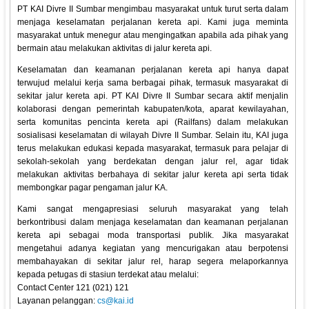
PT KAI Divre II Sumbar mengimbau masyarakat untuk turut serta dalam
menjaga keselamatan perjalanan kereta api. Kami juga meminta
masyarakat untuk menegur atau mengingatkan apabila ada pihak yang
bermain atau melakukan aktivitas di jalur kereta api.
Keselamatan dan keamanan perjalanan kereta api hanya dapat
terwujud melalui kerja sama berbagai pihak, termasuk masyarakat di
sekitar jalur kereta api. PT KAI Divre II Sumbar secara aktif menjalin
kolaborasi dengan pemerintah kabupaten/kota, aparat kewilayahan,
serta komunitas pencinta kereta api (Railfans) dalam melakukan
sosialisasi keselamatan di wilayah Divre II Sumbar. Selain itu, KAI juga
terus melakukan edukasi kepada masyarakat, termasuk para pelajar di
sekolah-sekolah yang berdekatan dengan jalur rel, agar tidak
melakukan aktivitas berbahaya di sekitar jalur kereta api serta tidak
membongkar pagar pengaman jalur KA.
Kami sangat mengapresiasi seluruh masyarakat yang telah
berkontribusi dalam menjaga keselamatan dan keamanan perjalanan
kereta api sebagai moda transportasi publik. Jika masyarakat
mengetahui adanya kegiatan yang mencurigakan atau berpotensi
membahayakan di sekitar jalur rel, harap segera melaporkannya
kepada petugas di stasiun terdekat atau melalui:
Contact Center 121 (021) 121
Layanan pelanggan:
cs@kai.id