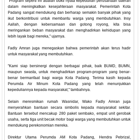
"Program seperti ini adalah bukti nyata kepedulian perusahaan daerah
dalam meningkatkan kesejahteraan masyarakat. Pemerintah Kota
Padang sangat mendukung dan berharap semakin banyak pihak yang
ikut berkontribusi untuk membantu warga yang membutuhkan. Insy
Aallah, dengan kebersamaan dan gotong royong, kita bisa
meringankan beban masyarakat dan menghadirkan kehidupan yang
lebih layak bagi mereka," ujarnya.
Fadly Amran juga menegaskan bahwa pemerintah akan terus hadir
untuk masyarakat yang membutuhkan.
"Kami siap bersinergi dengan berbagai pihak, baik BUMD, BUMN,
maupun swasta, untuk menghadirkan program-program yang benar-
benar bermanfaat bagi warga Kota Padang. Terima kasih kepada
Perumda Air Minum Kota Padang yang telah menunjukkan
kepeduliannya kepada masyarakat," tambahnya.
Selain meresmikan rumah Wasnidar, Wako Fadly Amran juga
menyerahkan bantuan secara simbolis kepada masyarakat sekitar.
Bantuan tersebut mencakup 280 paket sembako, empat unit gerobak
usaha, serta tiga unit becak motor bagi warga yang membutuhkan untuk
mendukung perekonomian mereka.
Direktur Utama Perumda AM Kota Padang, Hendra Pebrizal,