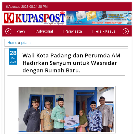
6 Agustus 2026
08:24:29 PM
| Parlemen
| Advetorial
| Pariwisata
| Telisik Kasus
| Su
Home
»
pdam
28
Wali Kota Padang dan Perumda AM
Mar
Hadirkan Senyum untuk Wasnidar
2025
dengan Rumah Baru.