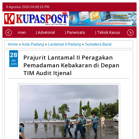
8 Agustus 2026
04:08:17 PM
| Parlemen
| Advetorial
| Pariwisata
| Telisik Kasus
| Su
Home
»
Kota Padang
»
Lantamal II Padang
»
Sumatera Barat
28
Prajurit Lantamal II Peragakan
Apr
Pemadaman Kebakaran di Depan
2025
TIM Audit Itjenal