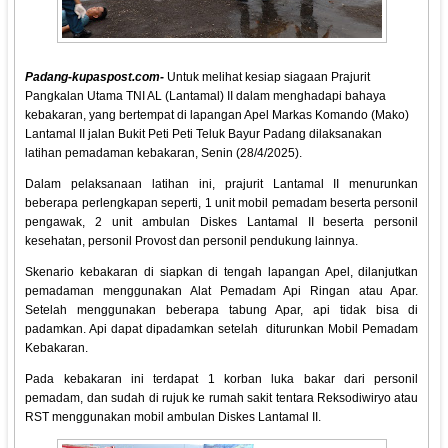
Padang-kupaspost.com-
Untuk melihat kesiap siagaan Prajurit
Pangkalan Utama TNI AL (Lantamal) II dalam menghadapi bahaya
kebakaran, yang bertempat di lapangan Apel Markas Komando (Mako)
Lantamal II jalan Bukit Peti Peti Teluk Bayur Padang dilaksanakan
latihan pemadaman kebakaran, Senin (28/4/2025).
Dalam pelaksanaan latihan ini, prajurit Lantamal II menurunkan
beberapa perlengkapan seperti, 1 unit mobil pemadam beserta personil
pengawak, 2 unit ambulan Diskes Lantamal II beserta personil
kesehatan, personil Provost dan personil pendukung lainnya.
Skenario kebakaran di siapkan di tengah lapangan Apel, dilanjutkan
pemadaman menggunakan Alat Pemadam Api Ringan atau Apar.
Setelah menggunakan beberapa tabung Apar, api tidak bisa di
padamkan. Api dapat dipadamkan setelah diturunkan Mobil Pemadam
Kebakaran.
Pada kebakaran ini terdapat 1 korban luka bakar dari personil
pemadam, dan sudah di rujuk ke rumah sakit tentara Reksodiwiryo atau
RST menggunakan mobil ambulan Diskes Lantamal II.