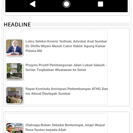
HEADLINE
‎Lolos Seleksi Komisi Yudisial, Advokat Asal Sumbar
Dr. Dhifla Wiyani Masuk Calon Hakim Agung Kamar
Pidana MA
Progres Positif Pembangunan Jalan Lubuk Salasih -
Surian Tingkatkan Wisatawan ke Solok
Rapat Kominda Antisipasi Perkembangan ATHG Dan
Isu Aktual Diwilayah Sumbar
Olahraga Bukan Sekadar Berkeringat, tetapi Wujud
Rasa Syukur kepada Allah