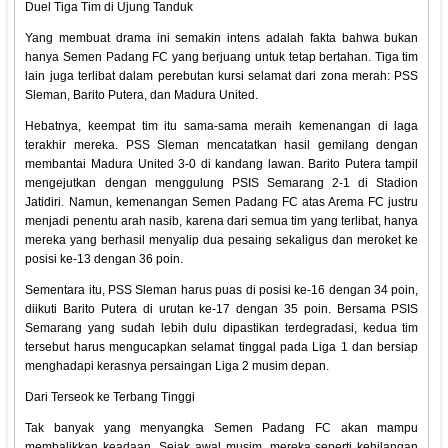
Duel Tiga Tim di Ujung Tanduk
Yang membuat drama ini semakin intens adalah fakta bahwa bukan
hanya Semen Padang FC yang berjuang untuk tetap bertahan. Tiga tim
lain juga terlibat dalam perebutan kursi selamat dari zona merah: PSS
Sleman, Barito Putera, dan Madura United.
Hebatnya, keempat tim itu sama-sama meraih kemenangan di laga
terakhir mereka. PSS Sleman mencatatkan hasil gemilang dengan
membantai Madura United 3-0 di kandang lawan. Barito Putera tampil
mengejutkan dengan menggulung PSIS Semarang 2-1 di Stadion
Jatidiri. Namun, kemenangan Semen Padang FC atas Arema FC justru
menjadi penentu arah nasib, karena dari semua tim yang terlibat, hanya
mereka yang berhasil menyalip dua pesaing sekaligus dan meroket ke
posisi ke-13 dengan 36 poin.
Sementara itu, PSS Sleman harus puas di posisi ke-16 dengan 34 poin,
diikuti Barito Putera di urutan ke-17 dengan 35 poin. Bersama PSIS
Semarang yang sudah lebih dulu dipastikan terdegradasi, kedua tim
tersebut harus mengucapkan selamat tinggal pada Liga 1 dan bersiap
menghadapi kerasnya persaingan Liga 2 musim depan.
Dari Terseok ke Terbang Tinggi
Tak banyak yang menyangka Semen Padang FC akan mampu
membalikkan keadaan. Sejak awal musim, mereka seperti kehilangan