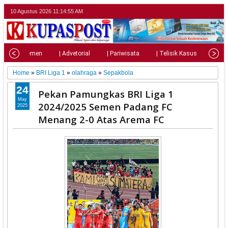
10 Agustus 2026
11:14:57 AM
| Parlemen
| Advetorial
| Pariwisata
| Telisik Kasus
| Su
Home
»
BRI Liga 1
»
olahraga
»
Sepakbola
24
Pekan Pamungkas BRI Liga 1
May
2024/2025 Semen Padang FC
2025
Menang 2-0 Atas Arema FC