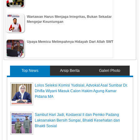
Wartawan Harus Menjaga Integritas, Bukan Sekadar
Mengejar Keuntungan
Upaya Memicu Melimpahnya Hidayah Dari Allah SWT
Top News
Arsip Berita
Galeri Photo
‎Lolos Seleksi Komisi Yudisial, Advokat Asal Sumbar Dr.
Dhifla Wiyani Masuk Calon Hakim Agung Kamar
Pidana MA
Sambut Hari Jadi, Kodaeral ll dan Pemko Padang
Laksanakan Bersih Sungai, Bhakti Kesehatan dan
Bhakti Sosial