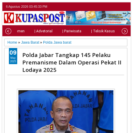
6 Agustus 2026
03:45:34 PM
| Parlemen
| Advetorial
| Pariwisata
| Telisik Kasus
| Su
Home
»
Jawa Barat
»
Polda Jawa barat
09
Polda Jabar Tangkap 145 Pelaku
May
Premanisme Dalam Operasi Pekat II
2025
Lodaya 2025