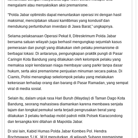
mengalami atau menyaksikan aksi premanisme.
"Polda Jabar optimistis dapat menuntaskan operasi ini dengan hasil
maksimal, menciptakan situasi kamtibmas yang kondusif dan
mendukung pertumbuhan investasi di Jawa Barat,” ungkapnya.
Selama pelaksanaan Operasi Pekat II, Ditreskrimum Polda Jabar
bersama satuan wilayah juga berhasil mengungkap sejumlah kasus
pemerasan dan pungli yang dilakukan oleh pelaku premanisme di
berbagai lokasi. Di antaranya, pengungkapan praktik pungli di Pasar
Caringin Kota Bandung yang dilakukan oleh kelompok pelaku yang
memaksa sopir kendaraan niaga membayar uang parkir tanpa dasar
hukum, serta aksi premanisme penjualan minuman secara paksa. Di
Ciamis, Polisi menangkap sekelompok pelaku yang melakukan
kekerasan terhadap orang dan barang di Pasar Ramadan, yang sempat
viral di media sosial.
Selain itu, dalam unjuk rasa Hari Buruh (Mayday) di Taman Dago Kota
Bandung, seorang mahasiswa diamankan karena membawa senjata
tajam dan tongkat pemukul serta terjadi pengrusakan berat yang
dilakukan 3 pelaku terhadap mobil patroli milik Polsek Kiaracondong
dan tersangka kini ditahan di Mapolda Jabar.
Di sisi lain, Kabid Humas Polda Jabar Kombes Pol. Hendra
Rochmawan S.I.K., M.H menuturkan, di wilayah Subang premanisme