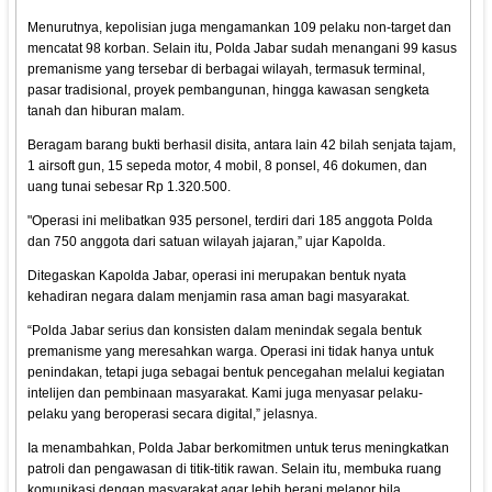
Menurutnya, kepolisian juga mengamankan 109 pelaku non-target dan
mencatat 98 korban. Selain itu, Polda Jabar sudah menangani 99 kasus
premanisme yang tersebar di berbagai wilayah, termasuk terminal,
pasar tradisional, proyek pembangunan, hingga kawasan sengketa
tanah dan hiburan malam.
Beragam barang bukti berhasil disita, antara lain 42 bilah senjata tajam,
1 airsoft gun, 15 sepeda motor, 4 mobil, 8 ponsel, 46 dokumen, dan
uang tunai sebesar Rp 1.320.500.
"Operasi ini melibatkan 935 personel, terdiri dari 185 anggota Polda
dan 750 anggota dari satuan wilayah jajaran,” ujar Kapolda.
Ditegaskan Kapolda Jabar, operasi ini merupakan bentuk nyata
kehadiran negara dalam menjamin rasa aman bagi masyarakat.
“Polda Jabar serius dan konsisten dalam menindak segala bentuk
premanisme yang meresahkan warga. Operasi ini tidak hanya untuk
penindakan, tetapi juga sebagai bentuk pencegahan melalui kegiatan
intelijen dan pembinaan masyarakat. Kami juga menyasar pelaku-
pelaku yang beroperasi secara digital,” jelasnya.
Ia menambahkan, Polda Jabar berkomitmen untuk terus meningkatkan
patroli dan pengawasan di titik-titik rawan. Selain itu, membuka ruang
komunikasi dengan masyarakat agar lebih berani melapor bila